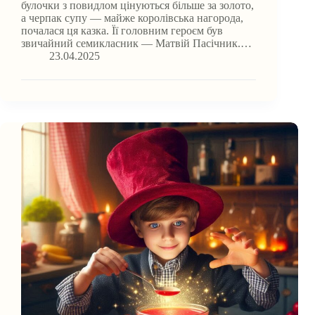
булочки з повидлом цінуються більше за золото,
а черпак супу — майже королівська нагорода,
почалася ця казка. Її головним героєм був
звичайний семикласник — Матвій Пасічник.…
23.04.2025