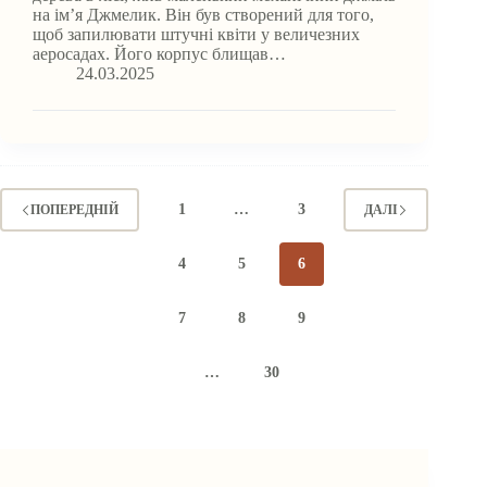
на ім’я Джмелик. Він був створений для того,
щоб запилювати штучні квіти у величезних
аеросадах. Його корпус блищав…
24.03.2025
1
…
3
ПОПЕРЕДНІЙ
ДАЛІ
4
5
6
7
8
9
…
30