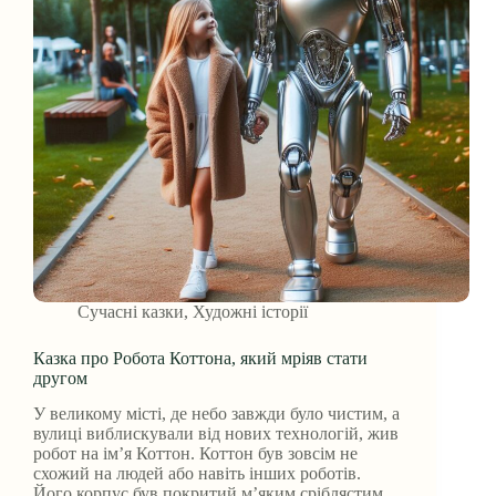
Сучасні казки
,
Художні історії
Казка про Робота Коттона, який мріяв стати
другом
У великому місті, де небо завжди було чистим, а
вулиці виблискували від нових технологій, жив
робот на ім’я Коттон. Коттон був зовсім не
схожий на людей або навіть інших роботів.
Його корпус був покритий м’яким сріблястим