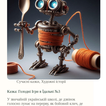
Сучасні казки
,
Художні історії
Казка: Голодні Ігри в Їдальні №3
У звичайній українській школі, де дзвінок
голосно лунає на перерву, як бойовий клич, де