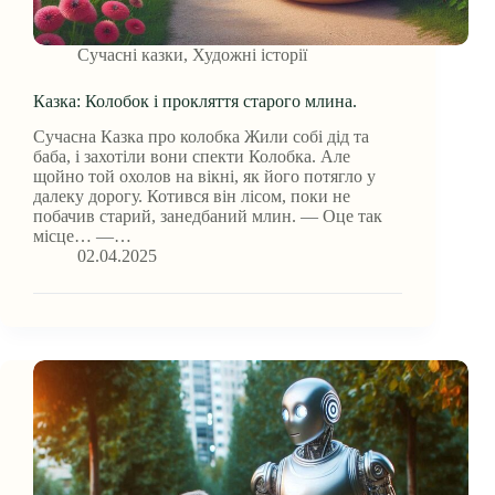
Сучасні казки
,
Художні історії
Казка: Колобок і прокляття старого млина.
Сучасна Казка про колобка Жили собі дід та
баба, і захотіли вони спекти Колобка. Але
щойно той охолов на вікні, як його потягло у
далеку дорогу. Котився він лісом, поки не
побачив старий, занедбаний млин. — Оце так
місце… —…
02.04.2025