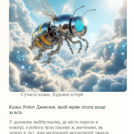
Сучасні казки
,
Художні історії
Казка: Робот Джмелик, який мріяв літати вище
за всіх
У далекому майбутньому, де міста парили в
повітрі, а роботи були такими ж звичними, як
дерева в лісі, жив маленький механічний джміль