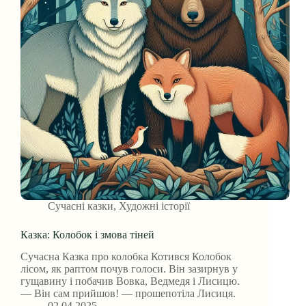
Сучасні казки
,
Художні історії
Казка: Колобок і змова тіней
Сучасна Казка про колобка Котився Колобок
лісом, як раптом почув голоси. Він зазирнув у
гущавину і побачив Вовка, Ведмедя і Лисицю.
— Він сам прийшов! — прошепотіла Лисиця.
02.04.2025