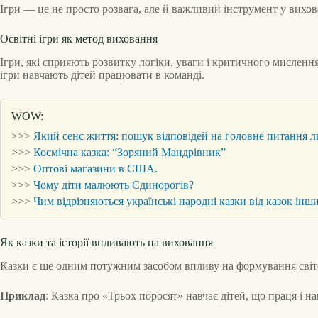
Ігри — це не просто розвага, але й важливий інструмент у вихова
Освітні ігри як метод виховання
Ігри, які сприяють розвитку логіки, уваги і критичного мисленн
ігри навчають дітей працювати в команді.
WOW:
>>>
Який сенс життя: пошук відповідей на головне питання 
>>>
Космічна казка: “Зоряний Мандрівник”
>>>
Оптові магазини в США.
>>>
Чому діти малюють Єдинорогів?
>>>
Чим відрізняються українські народні казки від казок інш
Як казки та історії впливають на виховання
Казки є ще одним потужним засобом впливу на формування світо
Приклад
: Казка про «Трьох поросят» навчає дітей, що праця і 