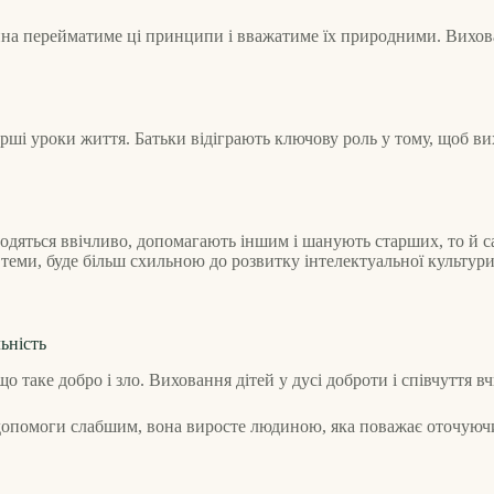
итина перейматиме ці принципи і вважатиме їх природними. Вихов
ші уроки життя. Батьки відіграють ключову роль у тому, щоб ви
водяться ввічливо, допомагають іншим і шанують старших, то й с
теми, буде більш схильною до розвитку інтелектуальної культури
ьність
 таке добро і зло. Виховання дітей у дусі доброти і співчуття вч
допомоги слабшим, вона виросте людиною, яка поважає оточуючи