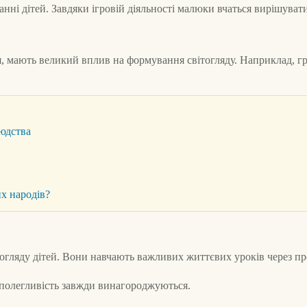
нні дітей. Завдяки ігровій діяльності малюки вчаться вирішувати
я, мають великий вплив на формування світогляду. Наприклад, гр
людства
их народів?
гляду дітей. Вони навчають важливих життєвих уроків через про
наполегливість завжди винагороджуються.