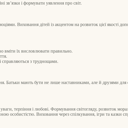
ні зв’язки і формувати уявлення про світ.
моціями. Виховання дітей із акцентом на розвиток цієї якості до
во вміти їх висловлювати правильно.
ття.
і справляються з труднощами.
ня. Батьки мають бути не лише наставниками, але й друзями для с
уваги, терпіння і любові. Формування світогляду, розвиток мора
ою особистістю. Виховання через спілкування, ігри та казки спр