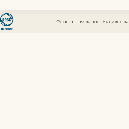
Перейти
до
вмісту
Фінанси
Технології
Як це виник