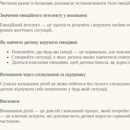
Читання разом із батьками допомагає встановлювати тісні емоцій
Значення емоційного інтелекту у вихованні
Емоційний інтелект — це здатність розуміти і керувати своїми е
різних життєвих ситуацій.
Як навчити дитину керувати емоціями
Пояснюйте, що будь-які емоції — це нормально, але важли
Створюйте ситуації, у яких дитина зможе навчитися співчу
Діліться власними емоціями, щоб дитина бачила, як доросл
Виховання через спілкування та підтримку
Сучасне виховання дітей не може обійтися без тісного спілкуван
дитині відчувати себе впевненою у будь-якій ситуації.
Висновок
Виховання дітей — це довгий і важливий процес, який потребує 
— це ключові аспекти, які допомагають дитині вирости гармонійн
частиною.