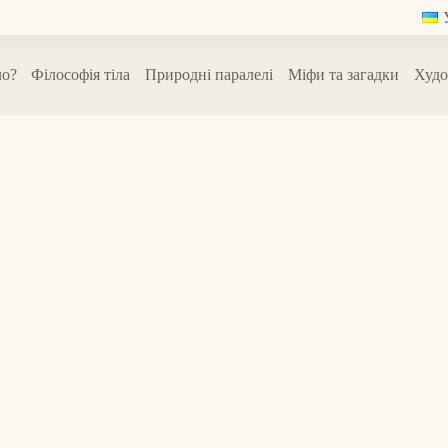
ло?
Філософія тіла
Природні паралелі
Міфи та загадки
Худо