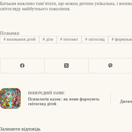
Батькам важливо пам’ятати, що кожна дитина унікальна, і вихов
світогляду майбутнього покоління.
Позначки
#
виховання дітей
#
діти
#
інтелект
#
світогляд
#
формуванн
ПОПЕРЕДНІЙ
ЗАПИС
Психологія казок: як вони формують
Дитяч
світогляд дітей
Залишити відповідь