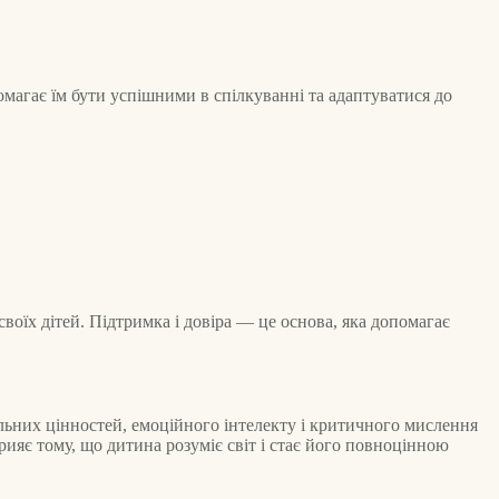
помагає їм бути успішними в спілкуванні та адаптуватися до
воїх дітей. Підтримка і довіра — це основа, яка допомагає
льних цінностей, емоційного інтелекту і критичного мислення
ияє тому, що дитина розуміє світ і стає його повноцінною