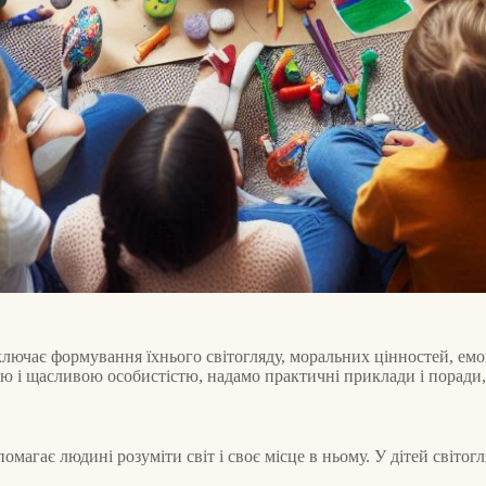
ючає формування їхнього світогляду, моральних цінностей, емоці
ю і щасливою особистістю, надамо практичні приклади і поради,
омагає людині розуміти світ і своє місце в ньому. У дітей світог