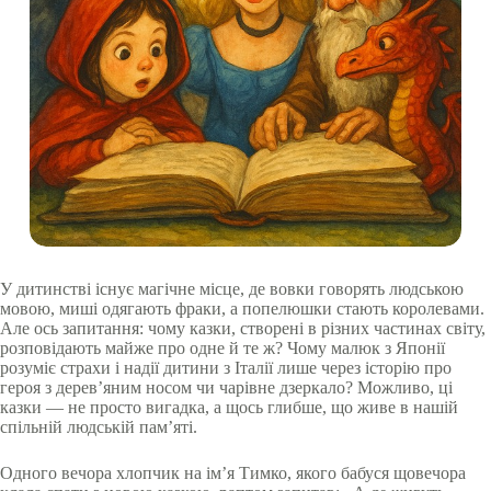
У дитинстві існує магічне місце, де вовки говорять людською
мовою, миші одягають фраки, а попелюшки стають королевами.
Але ось запитання: чому казки, створені в різних частинах світу,
розповідають майже про одне й те ж? Чому малюк з Японії
розуміє страхи і надії дитини з Італії лише через історію про
героя з дерев’яним носом чи чарівне дзеркало? Можливо, ці
казки — не просто вигадка, а щось глибше, що живе в нашій
спільній людській пам’яті.
Одного вечора хлопчик на ім’я Тимко, якого бабуся щовечора