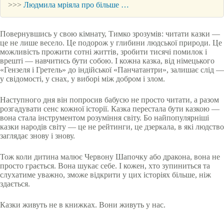
>>>
Людмила мріяла про більше …
Повернувшись у свою кімнату, Тимко зрозумів: читати казки —
це не лише весело. Це подорож у глибини людської природи. Це
можливість прожити сотні життів, зробити тисячі помилок і
врешті — навчитись бути собою. І кожна казка, від німецького
«Гензеля і Гретель» до індійської «Панчатантри», залишає слід —
у свідомості, у снах, у виборі між добром і злом.
Наступного дня він попросив бабусю не просто читати, а разом
розгадувати сенс кожної історії. Казка перестала бути казкою —
вона стала інструментом розуміння світу. Бо найпопулярніші
казки народів світу — це не рейтинги, це дзеркала, в які людство
заглядає знову і знову.
Тож коли дитина малює Червону Шапочку або дракона, вона не
просто грається. Вона шукає себе. І кожен, хто зупиниться та
слухатиме уважно, зможе відкрити у цих історіях більше, ніж
здається.
Казки живуть не в книжках. Вони живуть у нас.