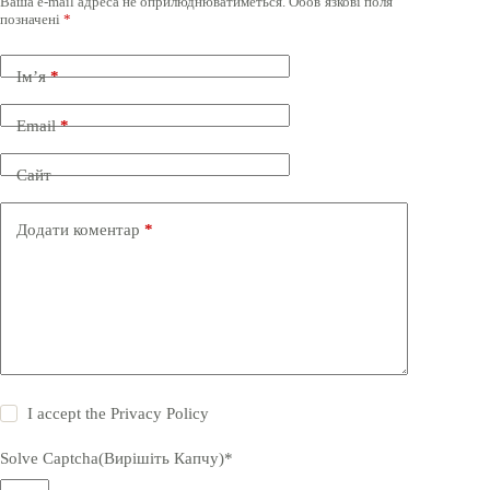
Ваша e-mail адреса не оприлюднюватиметься.
Обов’язкові поля
позначені
*
Ім’я
*
Email
*
Сайт
Додати коментар
*
I accept the
Privacy Policy
Solve Captcha(Вирішіть Капчу)*