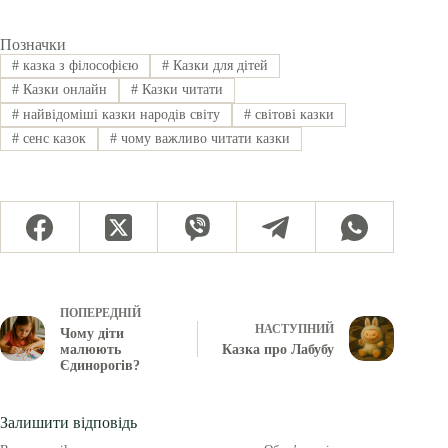
Позначки
#
казка з філософією
#
Казки для дітей
#
Казки онлайн
#
Казки читати
#
найвідоміші казки народів світу
#
світові казки
#
сенс казок
#
чому важливо читати казки
ПОПЕРЕДНІЙ
НАСТУПНИЙ
Чому діти
малюють
Казка про Лабубу
Єдинорогів?
Залишити відповідь