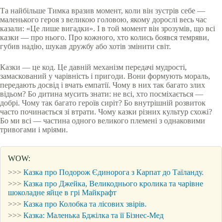
Та найбільше Тимка вразив момент, коли він зустрів себе —
маленького героя з великою головою, якому дорослі весь час
казали: «Це лише вигадки». І в той момент він зрозумів, що всі
казки — про нього. Про кожного, хто колись боявся темряви,
губив надію, шукав дружбу або хотів змінити світ.
Казки — це код. Це давній механізм передачі мудрості,
замаскований у чарівність і пригоди. Вони формують мораль,
передають досвід і вчать емпатії. Чому в них так багато злих
відьом? Бо дитина мусить знати: не всі, хто посміхається —
добрі. Чому так багато героїв сиріт? Бо внутрішній розвиток
часто починається зі втрати. Чому казки різних культур схожі?
Бо ми всі — частина одного великого племені з однаковими
тривогами і мріями.
WOW:
>>>
Казка про Подорож Єдинорога з Карпат до Таїланду.
>>>
Казка про Джейка, Великоднього кролика та чарівне
шоколадне яйце в грі Майкрафт
>>>
Казка про Колобка та лісових звірів.
>>>
Казка: Маленька Бджілка та її Бізнес-Мед