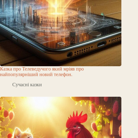
Казка про Телеведучого який мріяв про
найпопулярніший новий телефон.
Сучасні казки