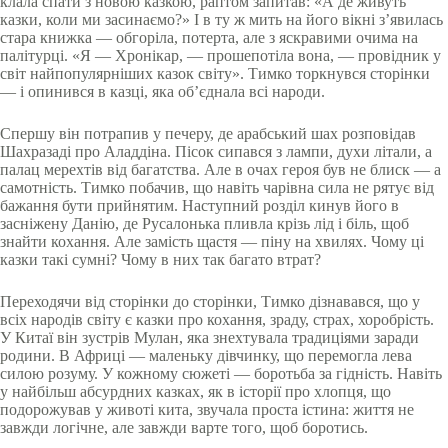
клала спати з новою казкою, раптом запитав: «А де живуть
казки, коли ми засинаємо?» І в ту ж мить на його вікні з’явилась
стара книжка — обгоріла, потерта, але з яскравими очима на
палітурці. «Я — Хронікар, — прошепотіла вона, — провідник у
світ найпопулярніших казок світу». Тимко торкнувся сторінки
— і опинився в казці, яка об’єднала всі народи.
Спершу він потрапив у печеру, де арабський шах розповідав
Шахразаді про Аладдіна. Пісок сипався з лампи, духи літали, а
палац мерехтів від багатства. Але в очах героя був не блиск — а
самотність. Тимко побачив, що навіть чарівна сила не рятує від
бажання бути прийнятим. Наступний розділ кинув його в
засніжену Данію, де Русалонька пливла крізь лід і біль, щоб
знайти кохання. Але замість щастя — піну на хвилях. Чому ці
казки такі сумні? Чому в них так багато втрат?
Переходячи від сторінки до сторінки, Тимко дізнавався, що у
всіх народів світу є казки про кохання, зраду, страх, хоробрість.
У Китаї він зустрів Мулан, яка знехтувала традиціями заради
родини. В Африці — маленьку дівчинку, що перемогла лева
силою розуму. У кожному сюжеті — боротьба за гідність. Навіть
у найбільш абсурдних казках, як в історії про хлопця, що
подорожував у животі кита, звучала проста істина: життя не
завжди логічне, але завжди варте того, щоб боротись.