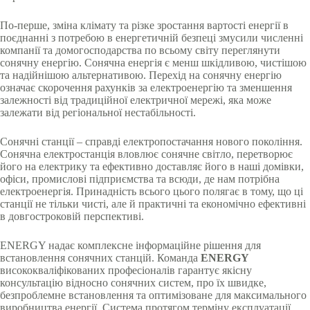
По-перше, зміна клімату та різке зростання вартості енергії в
поєднанні з потребою в енергетичній безпеці змусили численні
компанії та домогосподарства по всьому світу переглянути
сонячну енергію. Сонячна енергія є менш шкідливою, чистішою
та надійнішою альтернативою. Перехід на сонячну енергію
означає скорочення рахунків за електроенергію та зменшення
залежності від традиційної електричної мережі, яка може
залежати від регіональної нестабільності.
Сонячні станції – справді електропостачання нового покоління.
Сонячна електростанція вловлює сонячне світло, перетворює
його на електрику та ефективно доставляє його в наші домівки,
офіси, промислові підприємства та всюди, де нам потрібна
електроенергія. Принадність всього цього полягає в тому, що ці
станції не тільки чисті, але й практичні та економічно ефективні
в довгостроковій перспективі.
ENERGY надає комплексне інформаційне рішення для
встановлення сонячних станцій. Команда
ENERGY
висококваліфікованих професіоналів гарантує якісну
консультацію відносно сонячних систем, про їх швидке,
безпроблемне встановлення та оптимізоване для максимального
виробництва енергії. Система протягом терміну експлуатації