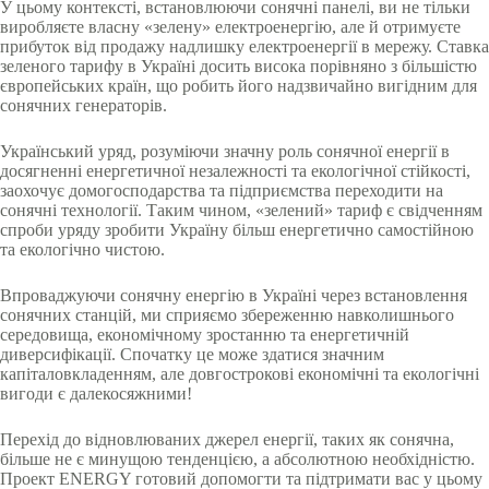
У цьому контексті, встановлюючи сонячні панелі, ви не тільки
виробляєте власну «зелену» електроенергію, але й отримуєте
прибуток від продажу надлишку електроенергії в мережу. Ставка
зеленого тарифу в Україні досить висока порівняно з більшістю
європейських країн, що робить його надзвичайно вигідним для
сонячних генераторів.
Український уряд, розуміючи значну роль сонячної енергії в
досягненні енергетичної незалежності та екологічної стійкості,
заохочує домогосподарства та підприємства переходити на
сонячні технології. Таким чином, «зелений» тариф є свідченням
спроби уряду зробити Україну більш енергетично самостійною
та екологічно чистою.
Впроваджуючи сонячну енергію в Україні через встановлення
сонячних станцій, ми сприяємо збереженню навколишнього
середовища, економічному зростанню та енергетичній
диверсифікації. Спочатку це може здатися значним
капіталовкладенням, але довгострокові економічні та екологічні
вигоди є далекосяжними!
Перехід до відновлюваних джерел енергії, таких як сонячна,
більше не є минущою тенденцією, а абсолютною необхідністю.
Проект ENERGY готовий допомогти та підтримати вас у цьому