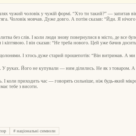
лях чужий чоловік у чужій формі. “Хто ти такий?” — запитав ві
а. Чоловік мовчав. Дуже довго. А потім сказав: “Йди. Я нічого не
ва без слів. І коли люди знову повернулися в місто, де все бул
кіптявою. І він сказав: “Не треба нового. Цей уже бачив досить,
долонями. І хтось дуже старий прошепотів: “Він витримав. А ми
кнах. У руках. Його не купували — ним ділились. Не як з товаром.
І коли приходить час — говорять сильніше, ніж будь-який мікрофо
має тебе з висоти.
пор
#
національні символи