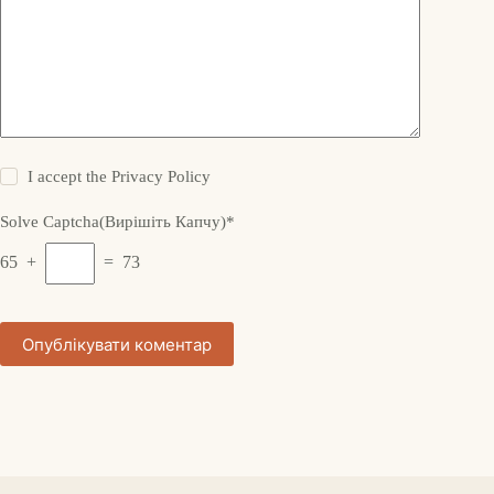
I accept the
Privacy Policy
Solve Captcha(Вирішіть Капчу)*
65 +
= 73
Опублікувати коментар