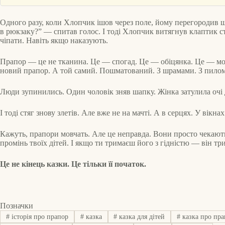
Одного разу, коли Хлопчик ішов через поле, йому перегородив ш
в рюкзаку?” — спитав голос. І тоді Хлопчик витягнув клаптик стяг
чіпати. Навіть якщо наказують.
Прапор — це не тканина. Це — спогад. Це — обіцянка. Це — молит
новий прапор. А той самий. Пошматований. З шрамами. З пилом і 
Люди зупинились. Один чоловік зняв шапку. Жінка затулила очі 
І тоді стяг знову злетів. Але вже не на мачті. А в серцях. У ві
Кажуть, прапори мовчать. Але це неправда. Вони просто чекають. 
промінь твоїх дітей. І якщо ти тримаєш його з гідністю — він три
Це не кінець казки. Це тільки її початок.
Позначки
#
історія про прапор
#
казка
#
казка для дітей
#
казка про пра