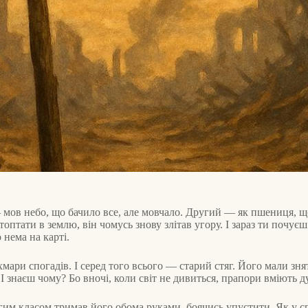
мов небо, що бачило все, але мовчало. Другий — як пшениця, що 
оптати в землю, він чомусь знову злітав угору. І зараз ти почуєш
о нема на карті.
 хмари спогадів. І серед того всього — старий стяг. Його мали зня
 І знаєш чому? Бо вночі, коли світ не дивиться, прапори вміють д
им класом тримав його обома руками, боячись упустити. Як у спор