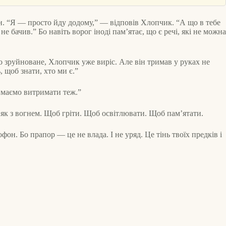
н. “Я — просто йду додому,” — відповів Хлопчик. “А що в тебе
 бачив.” Бо навіть ворог іноді пам’ятає, що є речі, які не можна
о зруйноване, Хлопчик уже виріс. Але він тримав у руках не
 щоб знати, хто ми є.”
 маємо витримати теж.”
 А як з вогнем. Щоб гріти. Щоб освітлювати. Щоб пам’ятати.
н. Бо прапор — це не влада. І не уряд. Це тінь твоїх предків і