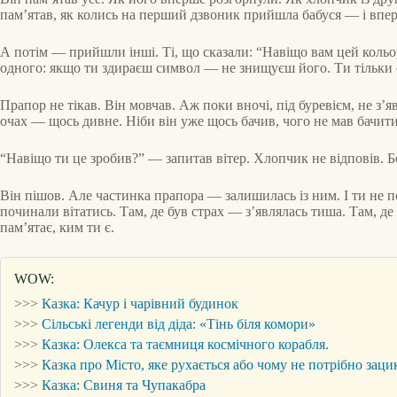
пам’ятав, як колись на перший дзвоник прийшла бабуся — і вперш
А потім — прийшли інші. Ті, що сказали: “Навіщо вам цей кольо
одного: якщо ти здираєш символ — не знищуєш його. Ти тільки
Прапор не тікав. Він мовчав. Аж поки вночі, під буревієм, не з’я
очах — щось дивне. Ніби він уже щось бачив, чого не мав бачити
“Навіщо ти це зробив?” — запитав вітер. Хлопчик не відповів. Бо
Він пішов. Але частинка прапора — залишилась із ним. І ти не 
починали вітатись. Там, де був страх — з’являлась тиша. Там, де 
пам’ятає, ким ти є.
WOW:
>>>
Казка: Качур і чарівний будинок
>>>
Сільські легенди від діда: «Тінь біля комори»
>>>
Казка: Олекса та таємниця космічного корабля.
>>>
Казка про Місто, яке рухається або чому не потрібно за
>>>
Казка: Свиня та Чупакабра