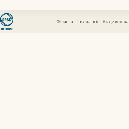
Перейти
до
вмісту
Фінанси
Технології
Як це виник