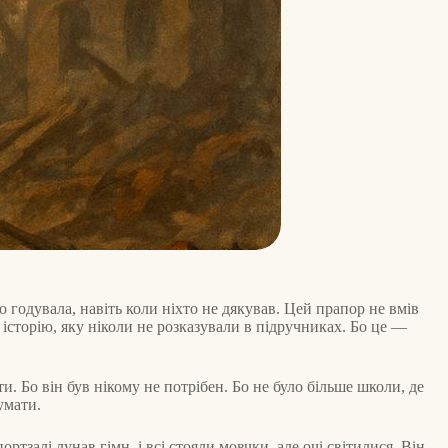
годувала, навіть коли ніхто не дякував. Цей прапор не вмів
 історію, яку ніколи не розказували в підручниках. Бо це —
ти. Бо він був нікому не потрібен. Бо не було більше школи, де
умати.
тзалі лунав гімн, і всі стояли мовчки, але очі світилися. Він