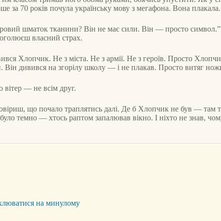
е за 70 років почула українську мову з мегафона. Вона плакала.
ровий шматок тканини? Він не має сили. Він — просто символ.” 
 оголюєш власний страх.
вився Хлопчик. Не з міста. Не з армії. Не з героїв. Просто Хлопч
. Він дивився на згорілу школу — і не плакав. Просто витяг ножи
 вітер — не всім друг.
повіриш, що почало траплятись далі. Де б Хлопчик не був — там 
було темно — хтось раптом запалював вікно. І ніхто не знав, чому
циклюватися на минулому