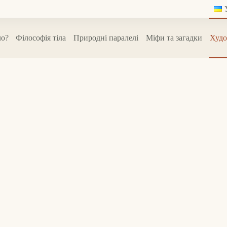
ло?
Філософія тіла
Природні паралелі
Міфи та загадки
Худо