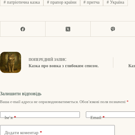
#
патріотична казка
#
прапор країни
#
притча
#
Україна
ПОПЕРЕДНІЙ
ЗАПИС
Казка про вовка з глибоким сенсом.
Каз
Залишити відповідь
Ваша e-mail адреса не оприлюднюватиметься.
Обов’язкові поля позначені
*
Ім’я
*
Email
*
Додати коментар
*