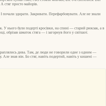
 А стяг просто майорів.
І почали здирати. Закривати. Перефарбовувати. Але не знали
ик. У нього були подерті кросівки, на спині — старий рюкзак, а в
ці, обрізав шматок стяга — і загорнув його у світшот.
траплялись дива. Там, де люди не говорили одне з одним —
. Але знав він. Бо стяг, навіть подертий, навіть у кишені —