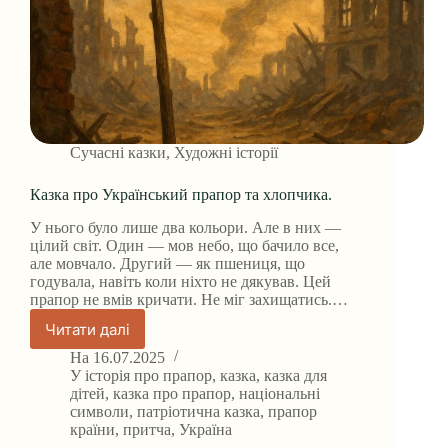
Сучасні казки
,
Художні історії
Казка про Український прапор та хлопчика.
У нього було лише два кольори. Але в них —
цілий світ. Один — мов небо, що бачило все,
але мовчало. Другий — як пшениця, що
годувала, навіть коли ніхто не дякував. Цей
прапор не вмів кричати. Не міг захищатись.…
Читати далі
Казка
про
На
16.07.2025
Український
У
історія про прапор
,
казка
,
казка для
прапор
дітей
,
казка про прапор
,
національні
символи
,
патріотична казка
,
прапор
та
країни
,
притча
,
Україна
хлопчика.