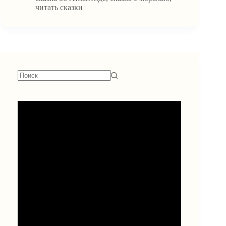
читать сказки
Ничего
не
найдено