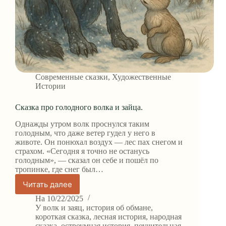
Современные сказки
,
Художественные
Истории
Сказка про голодного волка и зайца.
Однажды утром волк проснулся таким
голодным, что даже ветер гудел у него в
животе. Он понюхал воздух — лес пах снегом и
страхом. «Сегодня я точно не останусь
голодным», — сказал он себе и пошёл по
тропинке, где снег был…
Читать далее
Сказка
про
На
10/22/2025
голодного
У
волк и заяц
,
история об обмане
,
волка
короткая сказка
,
лесная история
,
народная
сказка
,
остроумная история
,
поучительная