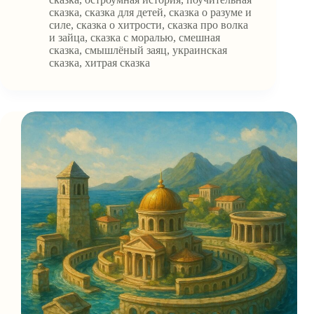
и
сказка
,
сказка для детей
,
сказка о разуме и
зайца.
силе
,
сказка о хитрости
,
сказка про волка
и зайца
,
сказка с моралью
,
смешная
сказка
,
смышлёный заяц
,
украинская
сказка
,
хитрая сказка