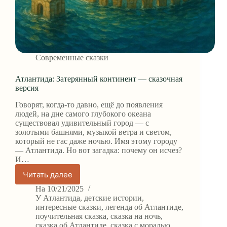
Современные сказки
Атлантида: Затерянный континент — сказочная
версия
Говорят, когда-то давно, ещё до появления
людей, на дне самого глубокого океана
существовал удивительный город — с
золотыми башнями, музыкой ветра и светом,
который не гас даже ночью. Имя этому городу
— Атлантида. Но вот загадка: почему он исчез?
И…
Читать далее
Атлантида:
Затерянный
На
10/21/2025
континент
У
Атлантида
,
детские истории
,
—
интересные сказки
,
легенда об Атлантиде
,
поучительная сказка
,
сказка на ночь
,
сказочная
сказка об Атлантиде
,
сказка с моралью
,
версия