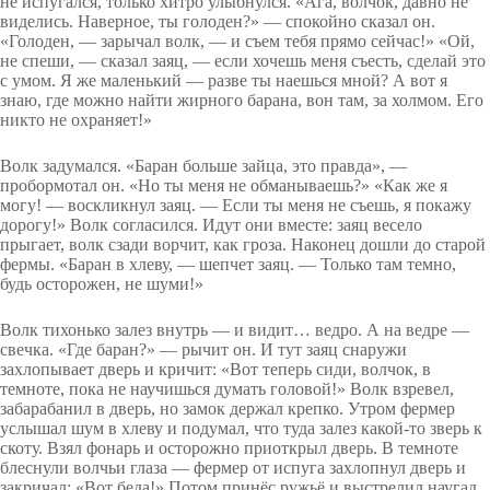
не испугался, только хитро улыбнулся. «Ага, волчок, давно не
виделись. Наверное, ты голоден?» — спокойно сказал он.
«Голоден, — зарычал волк, — и съем тебя прямо сейчас!» «Ой,
не спеши, — сказал заяц, — если хочешь меня съесть, сделай это
с умом. Я же маленький — разве ты наешься мной? А вот я
знаю, где можно найти жирного барана, вон там, за холмом. Его
никто не охраняет!»
Волк задумался. «Баран больше зайца, это правда», —
пробормотал он. «Но ты меня не обманываешь?» «Как же я
могу! — воскликнул заяц. — Если ты меня не съешь, я покажу
дорогу!» Волк согласился. Идут они вместе: заяц весело
прыгает, волк сзади ворчит, как гроза. Наконец дошли до старой
фермы. «Баран в хлеву, — шепчет заяц. — Только там темно,
будь осторожен, не шуми!»
Волк тихонько залез внутрь — и видит… ведро. А на ведре —
свечка. «Где баран?» — рычит он. И тут заяц снаружи
захлопывает дверь и кричит: «Вот теперь сиди, волчок, в
темноте, пока не научишься думать головой!» Волк взревел,
забарабанил в дверь, но замок держал крепко. Утром фермер
услышал шум в хлеву и подумал, что туда залез какой-то зверь к
скоту. Взял фонарь и осторожно приоткрыл дверь. В темноте
блеснули волчьи глаза — фермер от испуга захлопнул дверь и
закричал: «Вот беда!» Потом принёс ружьё и выстрелил наугад,