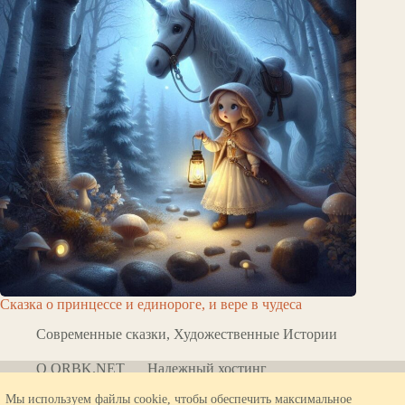
Сказка о принцессе и единороге, и вере в чудеса
Современные сказки
,
Художественные Истории
О ORBK.NET
Надежный хостинг
Политика конфиденциальности
Мы используем файлы cookie, чтобы обеспечить максимальное
Все права защищены © 2026 - ORBK.NET. Вся