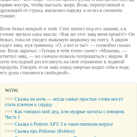
прямо внутрь, чтобы выгнать зверя. Волк, перепуганный и
дрожащий от страха, выскочил наружу и исчез в снежном
тумане.
Волк бежал мокрый и злой. Снег шипел под его лапами, а в
голове звучала одна мысль: «Как же этот заяц меня провёл!» Он
бежал, пока не увидел знакомую морковку на снегу. А рядом
сидел заяц, жуя травинку. «О, а вот и ты!» — спокойно сказал
он. Волк зарычал: «Теперь я тебя точно съем!» «Можешь, —
ответил заяц, — но сначала позволь попрощаться с миром. Я
хочу последний раз взглянуть на своё отражение в ледяной
проруби. Говорят, если заяц перед смертью видит себя в воде,
его душа становится свободной».
WOW:
>>>
Сказка на ночь — когда самые простые слова могут
стать ключом к сердцу
>>>
Как говорил мой дед, или мудрые цитаты с юмором.
Часть 1
>>>
Сказка о Роботе АРТ-3 и таинственном вирусе
>>>
Сказка про Роблокс (Roblox)