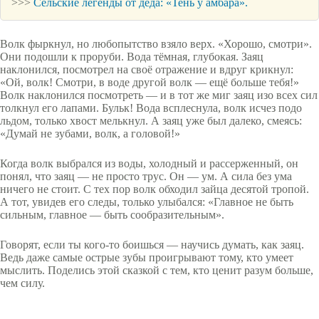
>>>
Сельские легенды от деда: «Тень у амбара».
Волк фыркнул, но любопытство взяло верх. «Хорошо, смотри».
Они подошли к проруби. Вода тёмная, глубокая. Заяц
наклонился, посмотрел на своё отражение и вдруг крикнул:
«Ой, волк! Смотри, в воде другой волк — ещё больше тебя!»
Волк наклонился посмотреть — и в тот же миг заяц изо всех сил
толкнул его лапами. Бульк! Вода всплеснула, волк исчез подо
льдом, только хвост мелькнул. А заяц уже был далеко, смеясь:
«Думай не зубами, волк, а головой!»
Когда волк выбрался из воды, холодный и рассерженный, он
понял, что заяц — не просто трус. Он — ум. А сила без ума
ничего не стоит. С тех пор волк обходил зайца десятой тропой.
А тот, увидев его следы, только улыбался: «Главное не быть
сильным, главное — быть сообразительным».
Говорят, если ты кого-то боишься — научись думать, как заяц.
Ведь даже самые острые зубы проигрывают тому, кто умеет
мыслить. Поделись этой сказкой с тем, кто ценит разум больше,
чем силу.