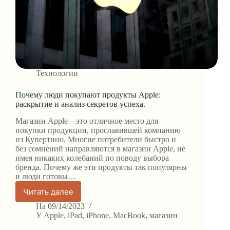
Технологии
Почему люди покупают продукты Apple:
раскрытие и анализ секретов успеха.
Магазин Apple – это отличное место для
покупки продукции, прославившей компанию
из Купертино. Многие потребители быстро и
без сомнений направляются в магазин Apple, не
имея никаких колебаний по поводу выбора
бренда. Почему же эти продукты так популярны
и люди готовы…
Читать далее
Почему
люди
На
09/14/2023
покупают
У
Apple
,
iPad
,
iPhone
,
MacBook
,
магазин
продукты