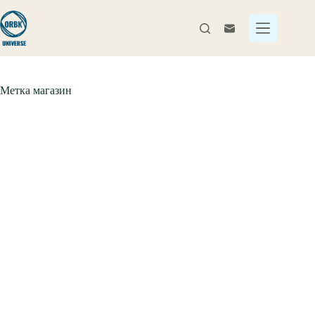
Перейти
к
сути
Метка
магазин