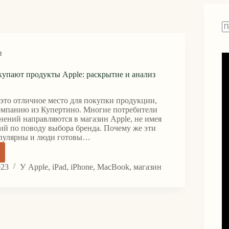
Н
н
и
н
упают продукты Apple: раскрытие и анализ
 это отличное место для покупки продукции,
омпанию из Купертино. Многие потребители
нений направляются в магазин Apple, не имея
ий по поводу выбора бренда. Почему же эти
опулярны и люди готовы…
у
023
У
Apple
,
iPad
,
iPhone
,
MacBook
,
магазин
ют
ты
тие