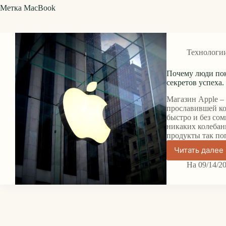
Метка
MacBook
Технологи
Почему люди пок
секретов успеха.
Магазин Apple –
прославившей к
быстро и без сом
никаких колебан
продукты так п
Читать далее
Почем
люди
На
09/14/2
покупа
продук
Apple:
раскры
и
анализ