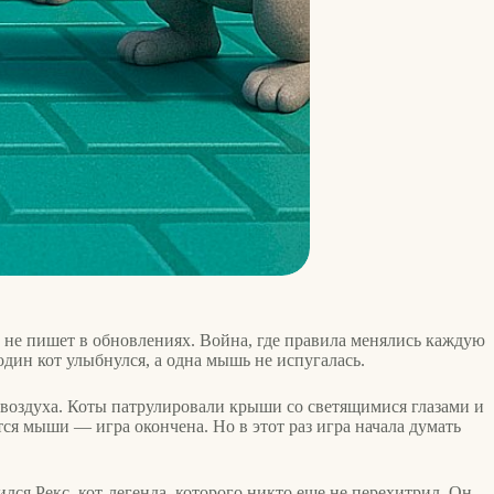
о не пишет в обновлениях. Война, где правила менялись каждую
 один кот улыбнулся, а одна мышь не испугалась.
 воздуха. Коты патрулировали крыши со светящимися глазами и
тся мыши — игра окончена. Но в этот раз игра начала думать
ся Рекс, кот-легенда, которого никто еще не перехитрил. Он