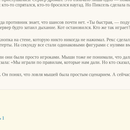
кто-то спрятался, кто-то бросился наугад. Но Пиксель сделала па
да противник знает, что шансов почти нет. «Ты быстрая, — поду
ервер будто затаил дыхание. Кот остановился. Кто же так играет
кнопка на стене, которую никто никогда не нажимал. Рекс сделал
терты. На секунду все стали одинаковыми фигурами с нулями вм
ли они были просто игроками. Мыши тоже не понимали, что даль
казала: «Мы играли по правилам, которые нам дали. Но кто сказал
е. Он понял, что ловля мышей была простым сценарием. А сейчас
ь 1