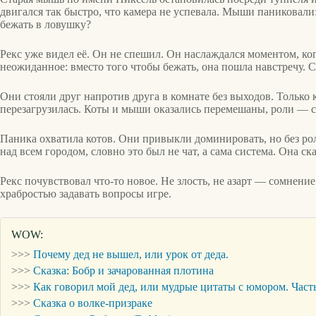
двигался так быстро, что камера не успевала. Мыши паниковали: 
бежать в ловушку?
Рекс уже видел её. Он не спешил. Он наслаждался моментом, ког
неожиданное: вместо того чтобы бежать, она пошла навстречу. С
Они стояли друг напротив друга в комнате без выходов. Только 
перезагрузилась. Коты и мыши оказались перемешаны, роли — с
Паника охватила котов. Они привыкли доминировать, но без ро
над всем городом, словно это был не чат, а сама система. Она с
Рекс почувствовал что-то новое. Не злость, не азарт — сомнени
храбростью задавать вопросы игре.
WOW:
>>>
Почему дед не вышел, или урок от деда.
>>>
Сказка: Бобр и зачарованная плотина
>>>
Как говорил мой дед, или мудрые цитаты с юмором. Част
>>>
Сказка о волке-призраке