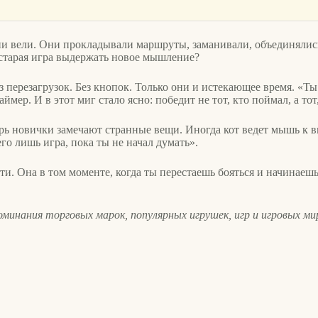
и вели. Они прокладывали маршруты, заманивали, объединялись.
старая игра выдержать новое мышление?
 перезагрузок. Без кнопок. Только они и истекающее время. «Ты
ер. И в этот миг стало ясно: победит не тот, кто поймал, а тот,
ерь новички замечают странные вещи. Иногда кот ведет мышь к 
го лишь игра, пока ты не начал думать».
сти. Она в том моменте, когда ты перестаешь бояться и начинае
минания торговых марок, популярных игрушек, игр и игровых ми