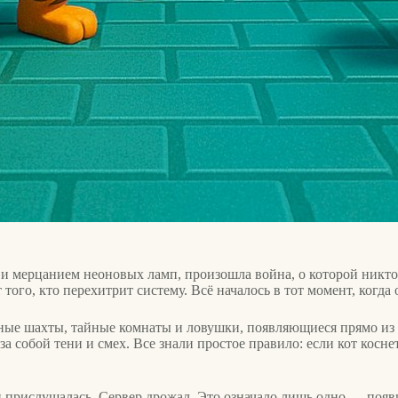
а и мерцанием неоновых ламп, произошла война, о которой никт
т того, кто перехитрит систему. Всё началось в тот момент, когда
нные шахты, тайные комнаты и ловушки, появляющиеся прямо из
 собой тени и смех. Все знали простое правило: если кот косне
прислушалась. Сервер дрожал. Это означало лишь одно — появил