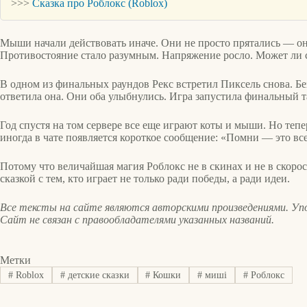
>>>
Сказка про Роблокс (Roblox)
Мыши начали действовать иначе. Они не просто прятались — он
Противостояние стало разумным. Напряжение росло. Может ли 
В одном из финальных раундов Рекс встретил Пиксель снова. Без
ответила она. Они оба улыбнулись. Игра запустила финальный тайм
Год спустя на том сервере все еще играют коты и мыши. Но теп
иногда в чате появляется короткое сообщение: «Помни — это все
Потому что величайшая магия Роблокс не в скинах и не в скоро
сказкой с тем, кто играет не только ради победы, а ради идеи.
Все тексты на сайте являются авторскими произведениями. Упо
Сайт не связан с правообладателями указанных названий.
Метки
#
Roblox
#
детские сказки
#
Кошки
#
миші
#
Роблокс