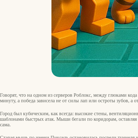
Говорят, что на одном из серверов Роблокс, между глюками код
минуту, а победа зависела не от силы лап или остроты зубов, а о
Город был кубическим, как всегда: высокие стены, вентиляцио
шаблонами быстрых атак. Мыши бегали по коридорам, оставляя за
сама.
Старая мышь по имени Пиксель остановилась посреди туннеля и 