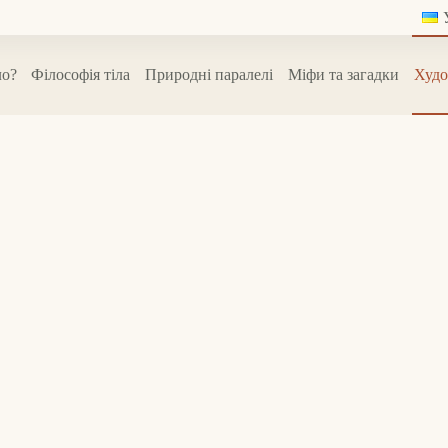
ло?
Філософія тіла
Природні паралелі
Міфи та загадки
Худо