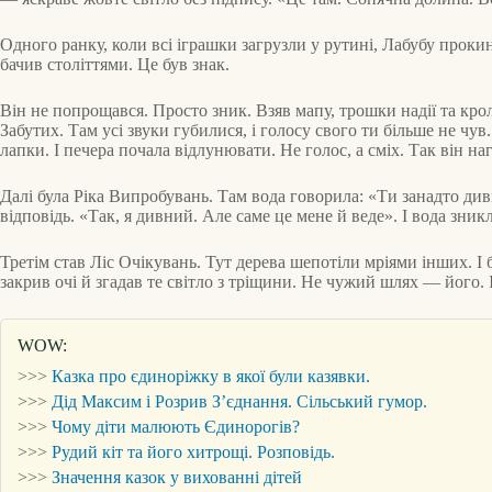
Одного ранку, коли всі іграшки загрузли у рутині, Лабубу проки
бачив століттями. Це був знак.
Він не попрощався. Просто зник. Взяв мапу, трошки надії та кро
Забутих. Там усі звуки губилися, і голосу свого ти більше не чу
лапки. І печера почала відлунювати. Не голос, а сміх. Так він н
Далі була Ріка Випробувань. Там вода говорила: «Ти занадто дивн
відповідь. «Так, я дивний. Але саме це мене й веде». І вода зникл
Третім став Ліс Очікувань. Тут дерева шепотіли мріями інших. І
закрив очі й згадав те світло з тріщини. Не чужий шлях — його. І
WOW:
>>>
Казка про єдиноріжку в якої були казявки.
>>>
Дід Максим і Розрив З’єднання. Сільський гумор.
>>>
Чому діти малюють Єдинорогів?
>>>
Рудий кіт та його хитрощі. Розповідь.
>>>
Значення казок у вихованні дітей