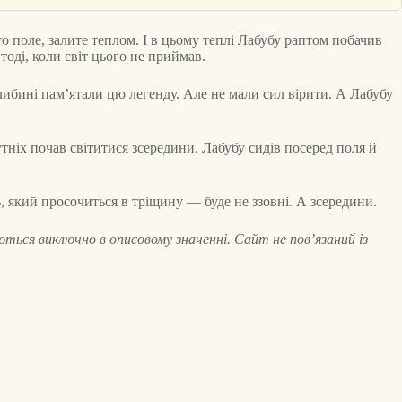
 поле, залите теплом. І в цьому теплі Лабубу раптом побачив
тоді, коли світ цього не приймав.
 глибині пам’ятали цю легенду. Але не мали сил вірити. А Лабубу
утніх почав світитися зсередини. Лабубу сидів посеред поля й
ь, який просочиться в тріщину — буде не ззовні. А зсередини.
ються виключно в описовому значенні. Сайт не пов’язаний із