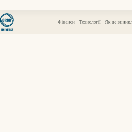
Перейти
до
вмісту
Фінанси
Технології
Як це виник