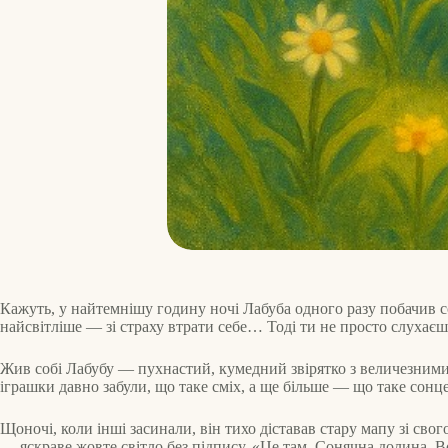
Кажуть, у найтемнішу годину ночі Лабуба одного разу побачив с
найсвітліше — зі страху втрати себе… Тоді ти не просто слуха
Жив собі Лабубу — пухнастий, кумедний звірятко з величезними 
іграшки давно забули, що таке сміх, а ще більше — що таке сонце
Щоночі, коли інші засинали, він тихо діставав стару мапу зі свог
— яскраве жовте світло без підпису. «Це там. Сонячна долина. В