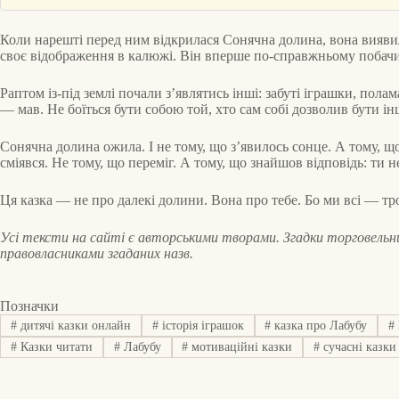
Коли нарешті перед ним відкрилася Сонячна долина, вона виявила
своє відображення в калюжі. Він вперше по-справжньому побачив 
Раптом із-під землі почали з’являтись інші: забуті іграшки, пол
— мав. Не боїться бути собою той, хто сам собі дозволив бути і
Сонячна долина ожила. І не тому, що з’явилось сонце. А тому, щ
сміявся. Не тому, що переміг. А тому, що знайшов відповідь: ти н
Ця казка — не про далекі долини. Вона про тебе. Бо ми всі — тро
Усі тексти на сайті є авторськими творами. Згадки торговельних
правовласниками згаданих назв.
Позначки
#
дитячі казки онлайн
#
історія іграшок
#
казка про Лабубу
#
#
Казки читати
#
Лабубу
#
мотиваційні казки
#
сучасні казки