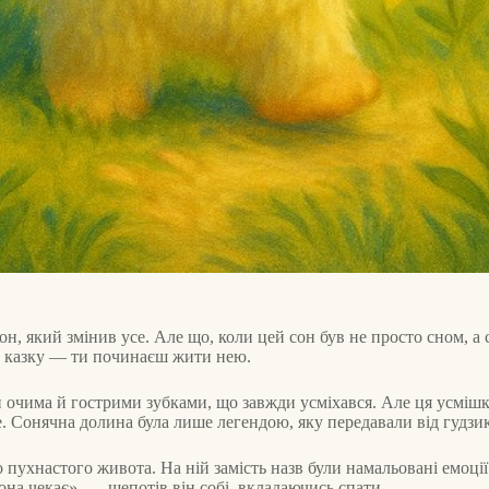
он, який змінив усе. Але що, коли цей сон був не просто сном, 
єш казку — ти починаєш жити нею.
очима й гострими зубками, що завжди усміхався. Але ця усмішка 
. Сонячна долина була лише легендою, яку передавали від гудзика
о пухнастого живота. На ній замість назв були намальовані емоції
она чекає», — шепотів він собі, вкладаючись спати.