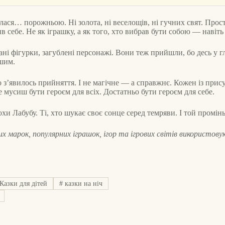
ся… порожньою. Ні золота, ні веселощів, ні гучних свят. Просто
себе. Не як іграшку, а як того, хто вибрав бути собою — навіть 
амані фігурки, загублені персонажі. Вони теж прийшли, бо десь у
ншим.
о з’явилось прийняття. І не магічне — а справжнє. Кожен із прис
е мусиш бути героєм для всіх. Достатньо бути героєм для себе.
хи Лабубу. Ті, хто шукає своє сонце серед темряви. І той промін
 марок, популярних іграшок, ігор та ігрових світів використову
Казки для дітей
#
казки на ніч