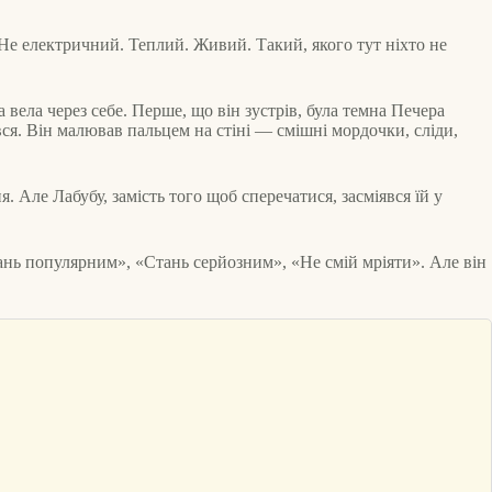
. Не електричний. Теплий. Живий. Такий, якого тут ніхто не
вела через себе. Перше, що він зустрів, була темна Печера
вся. Він малював пальцем на стіні — смішні мордочки, сліди,
. Але Лабубу, замість того щоб сперечатися, засміявся їй у
тань популярним», «Стань серйозним», «Не смій мріяти». Але він