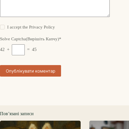
I accept the
Privacy Policy
Solve Captcha(Вирішіть Капчу)*
42 +
= 45
Опублікувати коментар
Пов’язані записи