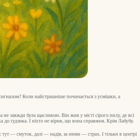
а сигналом? Коли найстрашніше починається з усмішки, а
не завжди була щасливою. Він жив у місті сірого пилу, де всі
 до ґудзика. І ніхто не вірив, що вона справжня. Крім Лабубу.
: тут — смуток, далі — надія, за ними — страх. І тільки в центрі