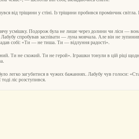
нувся від тріщини у стіні. Із тріщини пробився промінчик світла
лячу усмішку. Подорож була не лише через долини чи ліси — вона 
в. Лабубу спробував заспівати — луна мовчала. Але він не зупини
агадав собі: «Ти — не тиша. Ти — відлуння радості».
ий. Ти не схожий. Ти не герой». Іграшки тонули в цій ріці щодня
а.
 було легко загубитися в чужих бажаннях. Лабубу чув голоси: «С
 тоді ліс розступився.