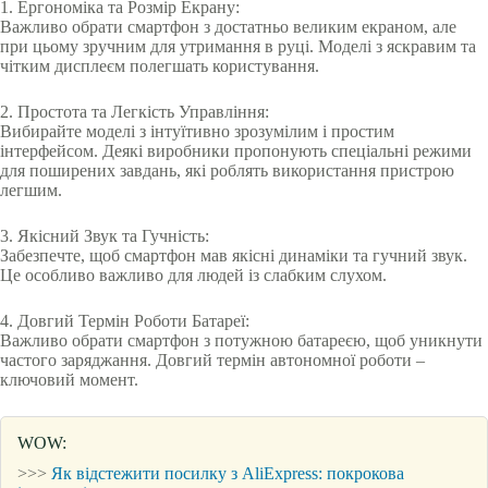
1. Ергономіка та Розмір Екрану:
Важливо обрати смартфон з достатньо великим екраном, але
при цьому зручним для утримання в руці. Моделі з яскравим та
чітким дисплеєм полегшать користування.
2. Простота та Легкість Управління:
Вибирайте моделі з інтуїтивно зрозумілим і простим
інтерфейсом. Деякі виробники пропонують спеціальні режими
для поширених завдань, які роблять використання пристрою
легшим.
3. Якісний Звук та Гучність:
Забезпечте, щоб смартфон мав якісні динаміки та гучний звук.
Це особливо важливо для людей із слабким слухом.
4. Довгий Термін Роботи Батареї:
Важливо обрати смартфон з потужною батареєю, щоб уникнути
частого заряджання. Довгий термін автономної роботи –
ключовий момент.
WOW:
>>>
Як відстежити посилку з AliExpress: покрокова