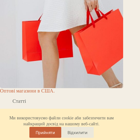
Оптові магазини в США.
Статті
Про ORBK.NET
Надійний хостинг
Ми використовуємо файли cookie аби забезпечити вам
Політика конфіденційності
найкращий досвід на нашому веб-сайті.
Всі права захищено © 2026 - ORBK.NET. Уся інформація
на даному сайті надається виключно в довідкових або
Прийняти
Відхилити
розважальних цілях. Використання матеріалів