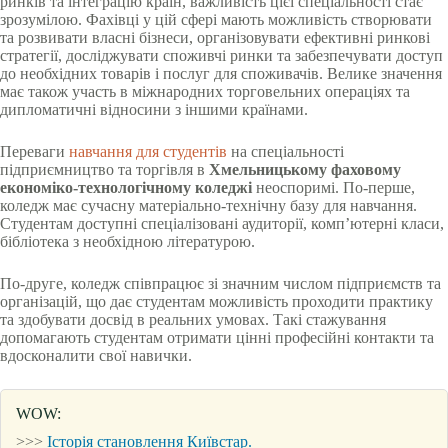
ринків та інтеграцію країн, важливість цієї спеціальності стає
зрозумілою. Фахівці у цій сфері мають можливість створювати
та розвивати власні бізнеси, організовувати ефективні ринковi
стратегії, досліджувати споживчі ринки та забезпечувати доступ
до необхідних товарів і послуг для споживачів. Велике значення
має також участь в міжнародних торговельних операціях та
дипломатичні відносини з іншими країнами.
Переваги
навчання для студентів
на спеціальності
підприємництво та торгівля в
Хмельницькому фаховому
економіко-технологічному коледжі
неоспоримі. По-перше,
коледж має сучасну матеріально-технічну базу для навчання.
Студентам доступні спеціалізовані аудиторії, комп’ютерні класи,
бібліотека з необхідною літературою.
По-друге, коледж співпрацює зі значним числом підприємств та
організацій, що дає студентам можливість проходити практику
та здобувати досвід в реальних умовах. Такі стажування
допомагають студентам отримати цінні професійні контакти та
вдосконалити свої навички.
WOW:
>>>
Історія становлення Київстар.