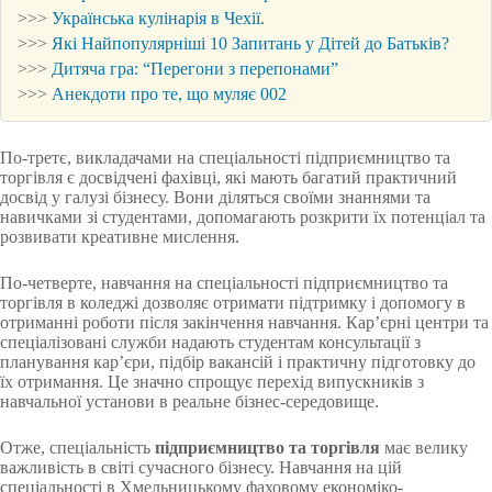
>>>
Українська кулінарія в Чехії.
>>>
Які Найпопулярніші 10 Запитань у Дітей до Батьків?
>>>
Дитяча гра: “Перегони з перепонами”
>>>
Анекдоти про те, що муляє 002
По-третє, викладачами на спеціальності підприємництво та
торгівля є досвідчені фахівці, які мають багатий практичний
досвід у галузі бізнесу. Вони діляться своїми знаннями та
навичками зі студентами, допомагають розкрити їх потенціал та
розвивати креативне мислення.
По-четверте, навчання на спеціальності підприємництво та
торгівля в коледжі дозволяє отримати підтримку і допомогу в
отриманні роботи після закінчення навчання. Кар’єрні центри та
спеціалізовані служби надають студентам консультації з
планування кар’єри, підбір вакансій і практичну підготовку до
їх отримання. Це значно спрощує перехід випускників з
навчальної установи в реальне бізнес-середовище.
Отже, спеціальність
підприємництво та торгівля
має велику
важливість в світі сучасного бізнесу. Навчання на цій
спеціальності в Хмельницькому фаховому економіко-