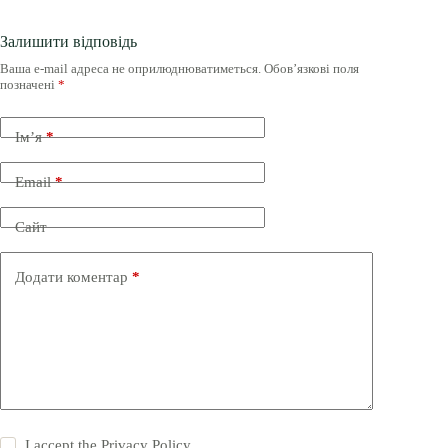
Залишити відповідь
Ваша e-mail адреса не оприлюднюватиметься.
Обов’язкові поля
позначені
*
Ім’я
*
Email
*
Сайт
Додати коментар
*
I accept the
Privacy Policy