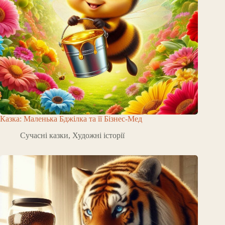
Казка: Маленька Бджілка та її Бізнес-Мед
Сучасні казки
,
Художні історії