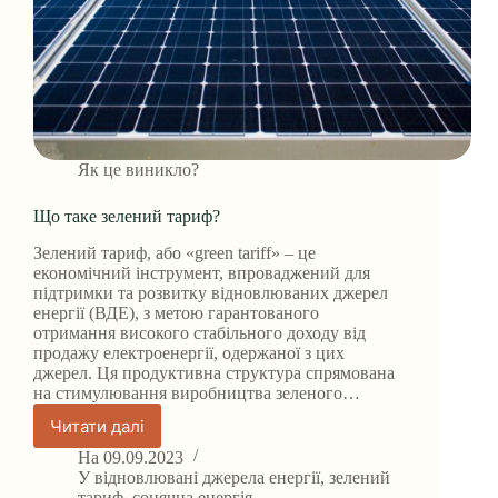
Як це виникло?
Що таке зелений тариф?
Зелений тариф, або «green tariff» – це
економічний інструмент, впроваджений для
підтримки та розвитку відновлюваних джерел
енергії (ВДЕ), з метою гарантованого
отримання високого стабільного доходу від
продажу електроенергії, одержаної з цих
джерел. Ця продуктивна структура спрямована
на стимулювання виробництва зеленого…
Читати далі
Що
таке
На
09.09.2023
зелений
У
відновлювані джерела енергії
,
зелений
тариф
,
сонячна енергія