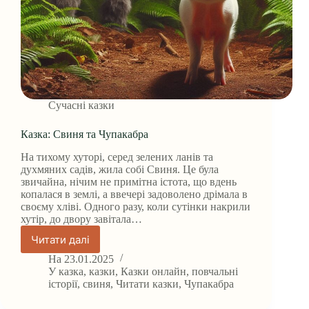
Сучасні казки
Казка: Свиня та Чупакабра
На тихому хуторі, серед зелених ланів та
духмяних садів, жила собі Свиня. Це була
звичайна, нічим не примітна істота, що вдень
копалася в землі, а ввечері задоволено дрімала в
своєму хліві. Одного разу, коли сутінки накрили
хутір, до двору завітала…
Читати далі
Казка:
Свиня
На
23.01.2025
та
У
казка
,
казки
,
Казки онлайн
,
повчальні
Чупакабра
історії
,
свиня
,
Читати казки
,
Чупакабра