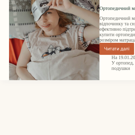
Ортопедичний ма
Ортопедичний мат
відпочинку та с
ефективно підтри
купити ортопеди
розміром матраца
Читати далі
Ортопе
матрац
На
19.01.2
вибір
У
ортопед
і
подушки
покупка