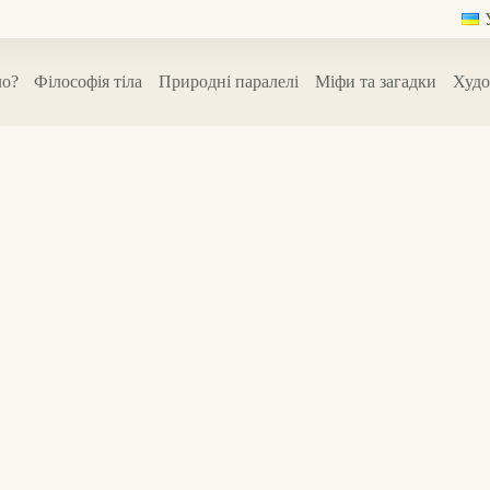
ло?
Філософія тіла
Природні паралелі
Міфи та загадки
Худо