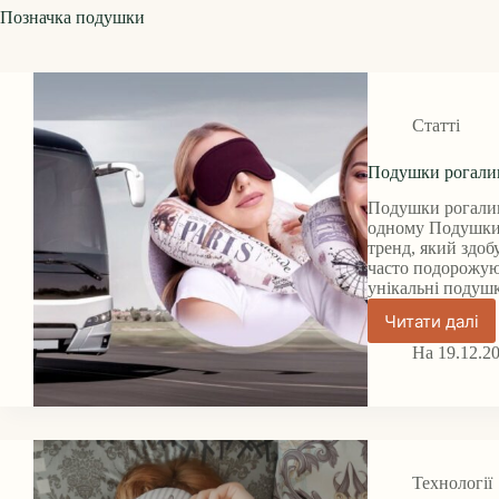
Позначка
подушки
Статті
Подушки рогалик
Подушки рогалики
одному Подушки 
тренд, який здоб
часто подорожуют
унікальні поду
Читати далі
Подушк
рогалик
На
19.12.2
під
голову
в
дорогу.
Технології