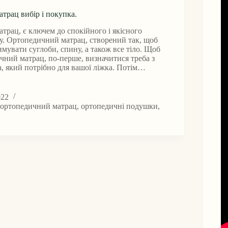
трац вибір і покупка.
рац, є ключем до спокійного і якісного
ну. Ортопедичний матрац, створений так, щоб
мувати суглоби, спину, а також все тіло. Щоб
чний матрац, по-перше, визначитися треба з
, який потрібно для вашої ліжка. Потім…
дичний
022
,
ортопедичний матрац
,
ортопедичні подушки
,
.