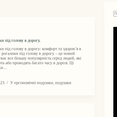
Н
ре
и під голову в дорогу.
 під голову в дорогу: комфорт та здоров’я в
рогалики під голову в дорогу – це новий
уває все більшу популярність серед людей, які
ь або проводять багато часу в дорозі. Ці
шки…
и
и
023
У
ергономічні подушки
,
подушки