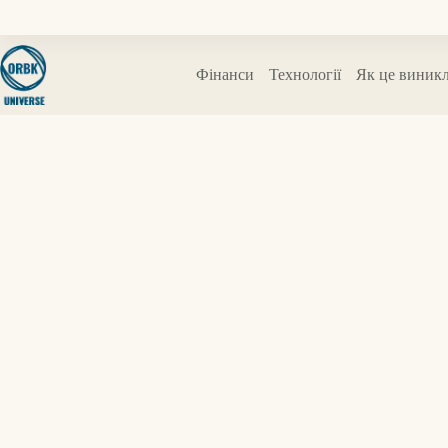
Перейти
до
вмісту
Фінанси
Технології
Як це виник