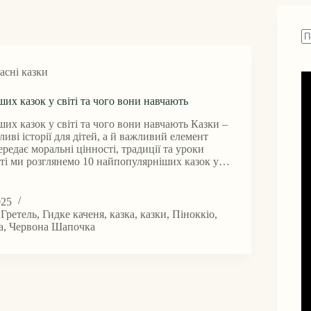
Н
ре
асні казки
их казок у світі та чого вони навчають
их казок у світі та чого вони навчають Казки –
ливі історії для дітей, а й важливий елемент
ередає моральні цінності, традиції та уроки
тті ми розглянемо 10 найпопулярніших казок у…
лярніших
025
 Гретель
,
Гидке каченя
,
казка
,
казки
,
Піноккіо
,
а
,
Червона Шапочка
ь