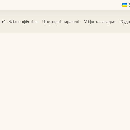
ло?
Філософія тіла
Природні паралелі
Міфи та загадки
Худо