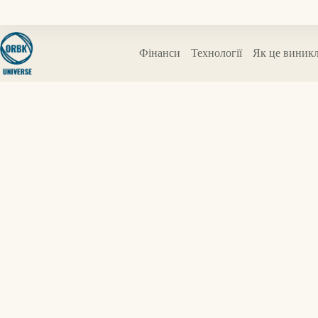
Перейти
до
вмісту
Фінанси
Технології
Як це виник