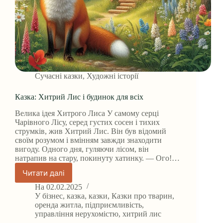
Сучасні казки
,
Художні історії
Казка: Хитрий Лис і будинок для всіх
Велика ідея Хитрого Лиса У самому серці
Чарівного Лісу, серед густих сосен і тихих
струмків, жив Хитрий Лис. Він був відомий
своїм розумом і вмінням завжди знаходити
вигоду. Одного дня, гуляючи лісом, він
натрапив на стару, покинуту хатинку. — Ого!…
Читати далі
Казка:
Хитрий
На
02.02.2025
Лис
У
бізнес
,
казка
,
казки
,
Казки про тварин
,
і
оренда житла
,
підприємливість
,
управління нерухомістю
,
хитрий лис
будинок