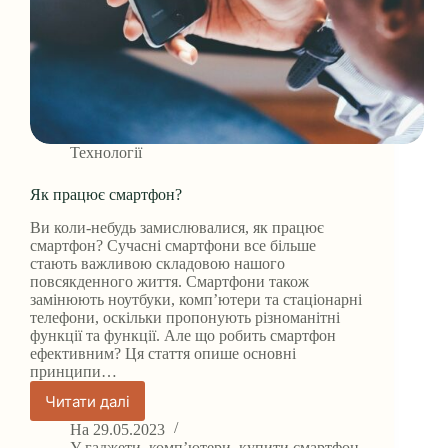
Технології
Як працює смартфон?
Ви коли-небудь замислювалися, як працює
смартфон? Сучасні смартфони все більше
стають важливою складовою нашого
повсякденного життя. Смартфони також
замінюють ноутбуки, комп’ютери та стаціонарні
телефони, оскільки пропонують різноманітні
функції та функції. Але що робить смартфон
ефективним? Ця стаття опише основні
принципи…
Читати далі
Як
працює
На
29.05.2023
смартфон?
У
гаджети
,
комп’ютери
,
купити смартфон
,