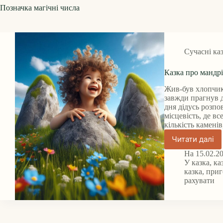
Позначка
магічні числа
Сучасні ка
Казка про мандрі
Жив-був хлопчик
завжди прагнув д
дня дідусь розпо
місцевість, де в
кількість камені
Читати далі
Казка
про
На
15.02.2
мандрів
У
казка
,
ка
по
казка
,
приг
рахувати
Долині
Чисел.