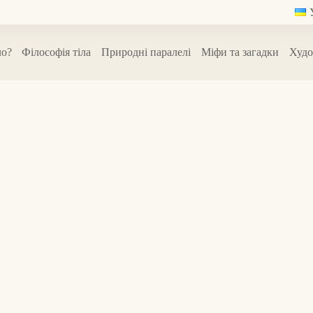
ло?
Філософія тіла
Природні паралелі
Міфи та загадки
Худо