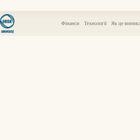
Перейти
до
вмісту
Фінанси
Технології
Як це виник