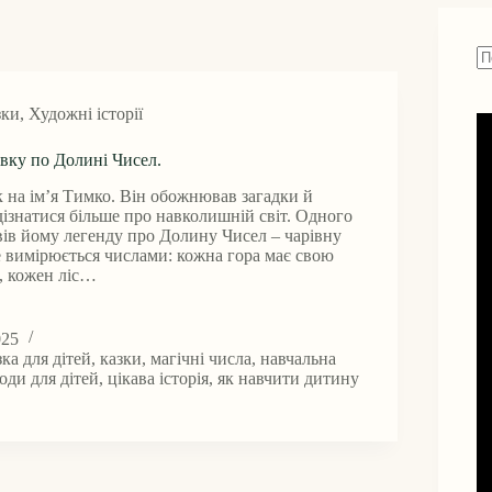
Н
ре
зки
,
Художні історії
вку по Долині Чисел.
 на ім’я Тимко. Він обожнював загадки й
ізнатися більше про навколишній світ. Одного
вів йому легенду про Долину Чисел – чарівну
се вимірюється числами: кожна гора має свою
в, кожен ліс…
025
ку
зка для дітей
,
казки
,
магічні числа
,
навчальна
оди для дітей
,
цікава історія
,
як навчити дитину