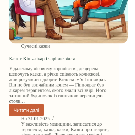
Сучасні казки
Казка: Кінь-лікар і чарівне зілля
У далекому лісовому королівстві, де дерева
шепочуть казки, а річки співають колискові,
жив розумний і добрий Кінь на ім’я Гіппократ.
Він не був звичайним конем — Гіппократ був
лікарем-терапевтом, якого знали всі звірі. Його
затишний будиночок із глиняною черепицею
стояв…
Читати далі
Казка:
Кінь-
На
31.01.2025
лікар
У
важливість медицини
,
записатися до
і
терапевта
,
казка
,
казки
,
Казки про тварин
,
лікар для дітей
,
Лікар-терапевт
,
магічні