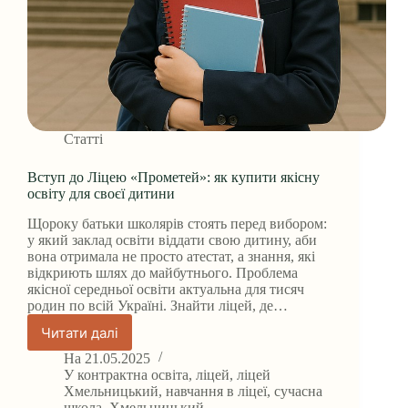
Статті
Вступ до Ліцею «Прометей»: як купити якісну
освіту для своєї дитини
Щороку батьки школярів стоять перед вибором:
у який заклад освіти віддати свою дитину, аби
вона отримала не просто атестат, а знання, які
відкриють шлях до майбутнього. Проблема
якісної середньої освіти актуальна для тисяч
родин по всій Україні. Знайти ліцей, де…
Читати далі
Вступ
до
На
21.05.2025
Ліцею
У
контрактна освіта
,
ліцей
,
ліцей
«Прометей»:
Хмельницький
,
навчання в ліцеї
,
сучасна
школа
,
Хмельницький