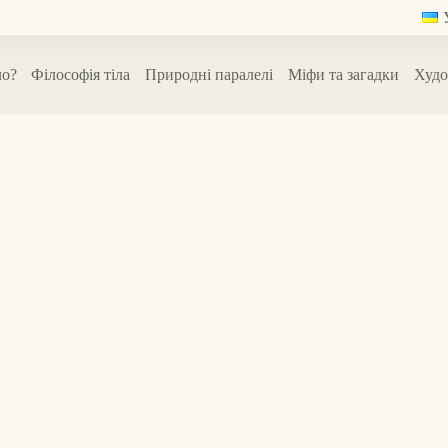
ло?
Філософія тіла
Природні паралелі
Міфи та загадки
Худо