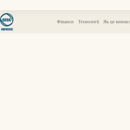
Перейти
до
вмісту
Фінанси
Технології
Як це виник