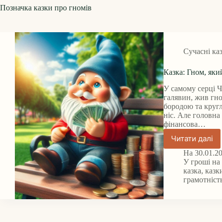
Позначка
казки про гномів
Сучасні ка
Казка: Гном, яки
У самому серці Ч
галявин, жив гно
бородою та круг
ніс. Але головна
фінансова…
Читати далі
Казка:
Гном,
На
30.01.2
який
У
гроші на
вірно
казка
,
казк
грамотніст
відклад
гроші
на
пенсію.