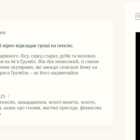
Н
ре
зки
й вірно відкладав гроші на пенсію.
арівного Лісу, серед старих дубів та мохових
м на ім’я Ґрумбл. Він був невисокий, із сивою
лими окулярами, які завжди сповзали йому на
 риса Ґрумбла – це його надзвичайна
025
 пенсію
,
заощадження
,
золоті монети
,
золото
,
и
,
казки про гномів
,
магічні пригоди
,
фінансова
ь
ав