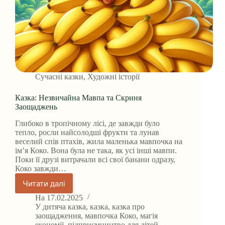
Сучасні казки
,
Художні історії
Казка: Незвичайна Мавпа та Скриня
Заощаджень
Глибоко в тропічному лісі, де завжди було
тепло, росли найсолодші фрукти та лунав
веселий спів птахів, жила маленька мавпочка на
ім’я Коко. Вона була не така, як усі інші мавпи.
Поки її друзі витрачали всі свої банани одразу,
Коко завжди…
Читати далі
Казка:
Незвичайна
На
17.02.2025
Мавпа
У
дитяча казка
,
казка
,
казка про
та
заощадження
,
мавпочка Коко
,
магія
економії
,
підприємництво для дітей
,