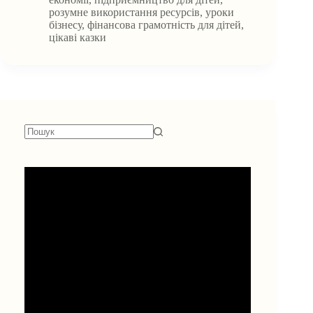
Скриня
розумне використання ресурсів
,
уроки
Заощаджень
бізнесу
,
фінансова грамотність для дітей
,
цікаві казки
Немає
результатів