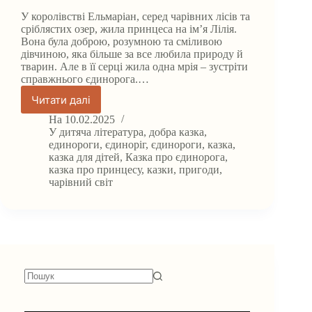
У королівстві Ельмаріан, серед чарівних лісів та
сріблястих озер, жила принцеса на ім’я Лілія.
Вона була доброю, розумною та сміливою
дівчиною, яка більше за все любила природу й
тварин. Але в її серці жила одна мрія – зустріти
справжнього єдинорога.…
Читати далі
Казка
про
На
10.02.2025
принцесу
У
дитяча література
,
добра казка
,
і
единороги
,
єдиноріг
,
єдинороги
,
казка
,
казка для дітей
,
Казка про єдинорога
,
єдинорога
казка про принцесу
,
казки
,
пригоди
,
та
чарівний світ
віру
в
чудеса.
Немає
результатів