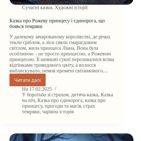
Сучасні казки
,
Художні історії
Казка про Рожеву принцесу і єдинорога, що
боявся темряви
У далекому зачарованому королівстві, де річки
текли сріблом, а ліси сяяли смарагдовим
світлом, жила принцеса Ліана. Вона була
особливою – не просто принцесою, а Рожевою
принцесою. Її шовкові сукні переливалися всіма
відтінками трояндового цвіту, а волосся
виблискувало, немов промені світанкового…
Читати далі
Казка
про
На
17.02.2025
Рожеву
У
боротьба зі страхом
,
дитяча казка
,
Казка
принцесу
на ніч
,
Казка про єдинорога
,
казка про
принцесу
,
пригоди та магія
,
страх
і
темряви
,
чарівна історія
єдинорога,
що
боявся
темряви