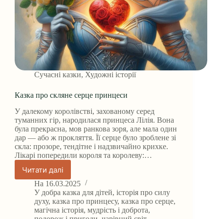
Сучасні казки
,
Художні історії
Казка про скляне серце принцеси
У далекому королівстві, захованому серед
туманних гір, народилася принцеса Лілія. Вона
була прекрасна, мов ранкова зоря, але мала один
дар — або ж прокляття. Її серце було зроблене зі
скла: прозоре, тендітне і надзвичайно крихке.
Лікарі попередили короля та королеву:…
Читати далі
Казка
про
На
16.03.2025
скляне
У
добра казка для дітей
,
історія про силу
серце
духу
,
казка про принцесу
,
казка про серце
,
магічна історія
,
мудрість і доброта
,
принцеси
подорож і пригоди
,
чарівний світ