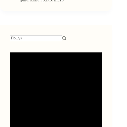
Витрат
Немає
результатів