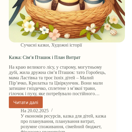
Сучасні казки
,
Художні історії
Казка: Сім’я Пташок і План Витрат
На краю великого лісу, у старому, могутньому
дубі, жила дружна сім’я Пташок: тато Горобець,
мама Ластівка та троє їхніх дітей – Малий
Пір’ячко, Крилатка та Цвіркунчик. Вони мали
затишне гніздечко, сплетене з м’якої трави,
гілочок і пуху, яке потребувало постійного…
Читати далі
Казка:
Сім’я
На
20.02.2025
Пташок
У
економія ресурсів
,
казка для дітей
,
казка
і
про планування
,
планування витрат
,
розумне споживання
,
сімейний бюджет
,
План
фінансова грамотність