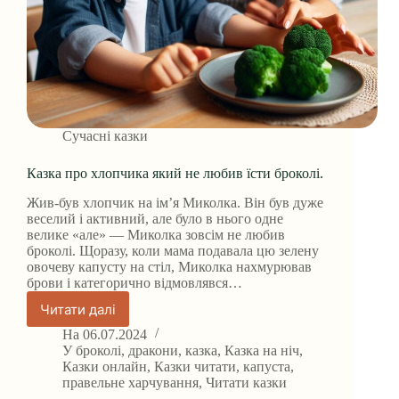
Сучасні казки
Казка про хлопчика який не любив їсти броколі.
Жив-був хлопчик на ім’я Миколка. Він був дуже
веселий і активний, але було в нього одне
велике «але» — Миколка зовсім не любив
броколі. Щоразу, коли мама подавала цю зелену
овочеву капусту на стіл, Миколка нахмурював
брови і категорично відмовлявся…
Читати далі
Казка
про
На
06.07.2024
хлопчика
У
броколі
,
дракони
,
казка
,
Казка на ніч
,
який
Казки онлайн
,
Казки читати
,
капуста
,
правельне харчування
,
Читати казки
не