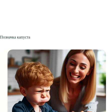
Позначка
капуста