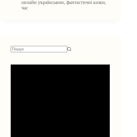
онлайн українською
,
фантастичні казки
,
час
Немає
результатів