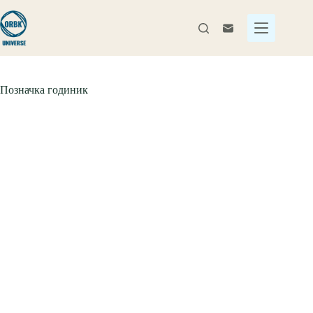
Перейти
до
вмісту
Позначка
годиник