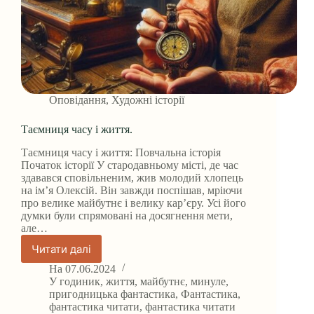
Оповідання
,
Художні історії
Таємниця часу і життя.
Таємниця часу і життя: Повчальна історія
Початок історії У стародавньому місті, де час
здавався сповільненим, жив молодий хлопець
на ім’я Олексій. Він завжди поспішав, мріючи
про велике майбутнє і велику кар’єру. Усі його
думки були спрямовані на досягнення мети,
але…
Читати далі
Таємниця
часу
На
07.06.2024
і
У
годиник
,
життя
,
майбутнє
,
минуле
,
життя.
пригодницька фантастика
,
Фантастика
,
фантастика читати
,
фантастика читати