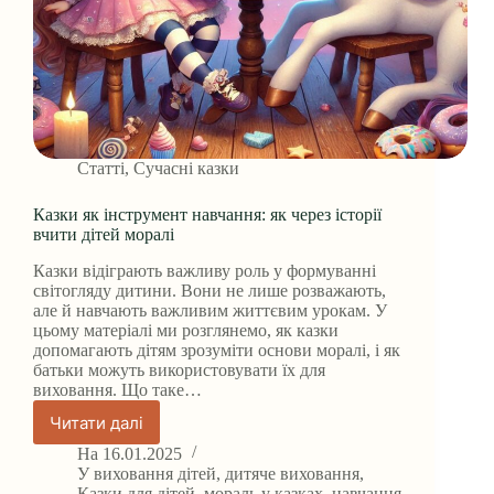
Статті
,
Сучасні казки
Казки як інструмент навчання: як через історії
вчити дітей моралі
Казки відіграють важливу роль у формуванні
світогляду дитини. Вони не лише розважають,
але й навчають важливим життєвим урокам. У
цьому матеріалі ми розглянемо, як казки
допомагають дітям зрозуміти основи моралі, і як
батьки можуть використовувати їх для
виховання. Що таке…
Читати далі
Казки
як
На
16.01.2025
інструмент
У
виховання дітей
,
дитяче виховання
,
Казки для дітей
,
мораль у казках
,
навчання