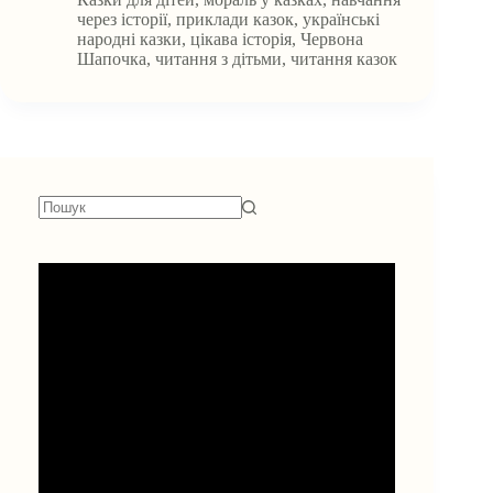
навчання:
через історії
,
приклади казок
,
українські
як
народні казки
,
цікава історія
,
Червона
через
Шапочка
,
читання з дітьми
,
читання казок
історії
вчити
дітей
моралі
Немає
результатів