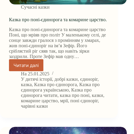
Сучасні казки
Казка про поні-єдинорога та комарине царство.
Казка про поні-єдинорога та комарине царство
Поні, що мріяв про політ У маленькому селі, де
сонце завжди гралося з промінням у хмарах,
жив поні-єдиноріг на ім’я Зефір. Його
сріблястий ріг сяяв так, що навіть зірки
заздрили. Проте Зефір мав одну…
Читати далі
Казка
про
На
25.01.2025
поні-
У
дитячі історії
,
добрі казки
,
єдиноріг
,
єдинорога
казка
,
Казка про єдинорога
,
Казка про
єдинорога українською
,
Казка про
та
єдинорога читати
,
казка про поні
,
казки
,
комарине
комарине царство
,
мрії
,
поні єдиноріг
,
царство.
чарівні казки