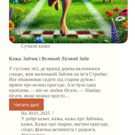
Сучасні казки
Казка: Зайчик і Великий Лісовий Забіг
У густому лісі, де вранці дерева вклонялися
сонцю, жив маленький Зайчик на ім’я Стрибко.
Він обожнював сидіти під старим дубом і
мріяти про великі пригоди. Але була одна
проблема — він не любив бігати. — Навіщо
бігати, якщо можна просто…
Читати далі
Казка:
Зайчик
На
30.01.2025
і
У
добрі казки
,
казка
,
казка про Зайчика
,
Великий
казки
,
Казки про тварин
,
магічні пригоди
,
спорт
,
фізична активність і здоров'я
,
Лісовий
фізкультура