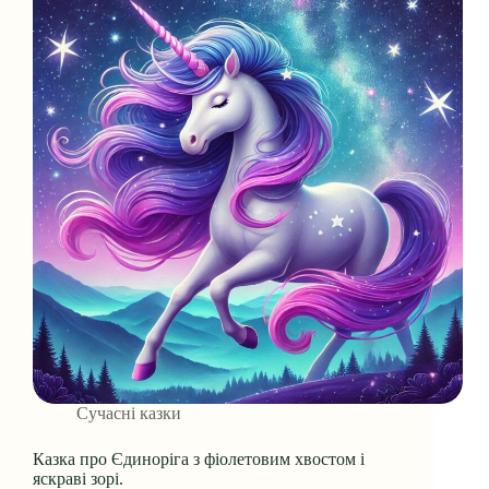
Сучасні казки
Казка про Єдиноріга з фіолетовим хвостом і
яскраві зорі.