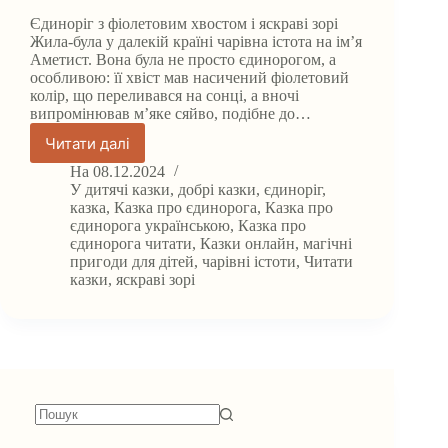
Єдиноріг з фіолетовим хвостом і яскраві зорі
Жила-була у далекій країні чарівна істота на ім’я
Аметист. Вона була не просто єдинорогом, а
особливою: її хвіст мав насичений фіолетовий
колір, що переливався на сонці, а вночі
випромінював м’яке сяйво, подібне до…
Читати далі
Казка
про
На
08.12.2024
Єдиноріга
У
дитячі казки
,
добрі казки
,
єдиноріг
,
з
казка
,
Казка про єдинорога
,
Казка про
єдинорога українською
,
Казка про
фіолетовим
єдинорога читати
,
Казки онлайн
,
магічні
хвостом
пригоди для дітей
,
чарівні істоти
,
Читати
і
казки
,
яскраві зорі
яскраві
зорі.
Немає