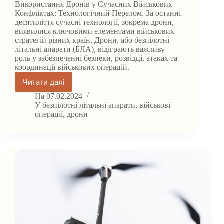
Використання Дронів у Сучасних Військових
Конфліктах: Технологічний Перелом. За останні
десятиліття сучасні технології, зокрема дрони,
виявилися ключовими елементами військових
стратегій різних країн. Дрони, або безпілотні
літальні апарати (БЛА), відіграють важливу
роль у забезпеченні безпеки, розвідці, атаках та
координації військових операцій.
Читати далі
Використання
Дронів
На
07.02.2024
у
У
безпілотні літальні апарати
,
військові
Сучасних
операції
,
дрони
Військових
Конфліктах.