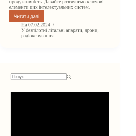
продуктивність. Давайте розглянемо ключові
елементи цих інтелектуальних систем.
Читати далі
Основні
Компоненти
На
07.02.2024
Дронів:
У
безпілотні літальні апарати
,
дрони
,
Розбір
радіокерування
системи.
Немає
результатів