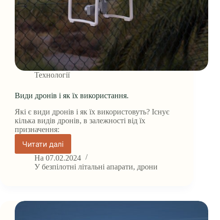
Технології
Види дронів і як їх використання.
Які є види дронів і як їх використовуть? Існує
кілька видів дронів, в залежності від їх
призначення:
Читати далі
Види
дронів
На
07.02.2024
і
У
безпілотні літальні апарати
,
дрони
як
їх
використання.