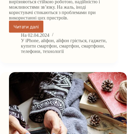
вирізняються стійкою роботою, надійністю і
можливостями зв’язку. На жаль, іноді
користувачі стикаються з проблемами при
використанні цих пристроїв.
Читати далі
Заблокований
айфон
На
02.04.2024
гріється:
У
iPhone
,
айфон
,
айфон гріється
,
гаджети
,
причини
купити смартфон
,
смартфон
,
смартфони
,
телефони
,
технології
і
способи
вирішення?