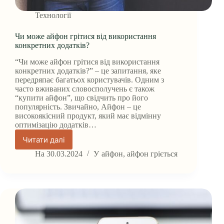
Технології
Чи може айфон грітися від використання
конкретних додатків?
“Чи може айфон грітися від використання
конкретних додатків?” – це запитання, яке
передряпає багатьох користувачів. Одним з
часто вживаних словосполучень є також
“купити айфон”, що свідчить про його
популярність. Звичайно, Айфон – це
високоякісний продукт, який має відмінну
оптимізацію додатків…
Читати далі
Чи
може
На
30.03.2024
У
айфон
,
айфон гріється
айфон
грітися
від
використання
конкретних
додатків?