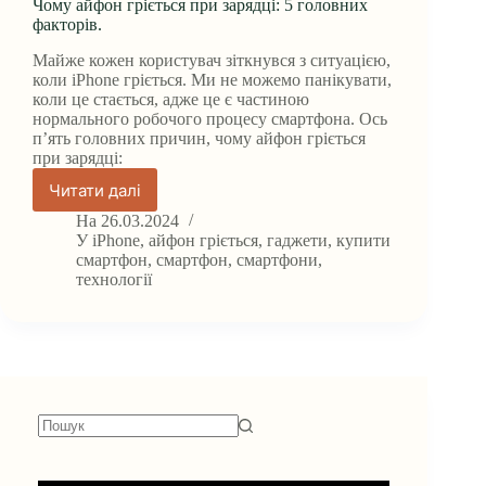
Чому айфон гріється при зарядці: 5 головних
факторів.
Майже кожен користувач зіткнувся з ситуацією,
коли iPhone гріється. Ми не можемо панікувати,
коли це стається, адже це є частиною
нормального робочого процесу смартфона. Ось
п’ять головних причин, чому айфон гріється
при зарядці:
Читати далі
Чому
айфон
На
26.03.2024
гріється
У
iPhone
,
айфон гріється
,
гаджети
,
купити
при
смартфон
,
смартфон
,
смартфони
,
технології
зарядці:
5
головних
факторів.
Немає
результатів