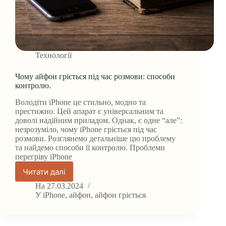
Технології
Чому айфон гріється під час розмови: способи
контролю.
Володіти iPhone це стильно, модно та
престижно. Цей апарат є універсальним та
доволі надійним приладом. Однак, є одне “але”:
незрозуміло, чому iPhone гріється під час
розмови. Розглянемо детальніше цю проблему
та найдемо способи її контролю. Проблеми
перегріву iPhone
Читати далі
Чому
айфон
На
27.03.2024
гріється
У
iPhone
,
айфон
,
айфон гріється
під
час
розмови: