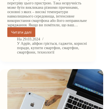
перегріву цього пристрою. Така незручність
може бути викликана різними причинами,
основні з яких – високі температури
навколишнього середовища, інтенсивне
використання смартфона або його неправильне
заряджання. Якщо ви помітили, що ваш…
Читати далі
Як
знизити
На
29.03.2024
температуру
У
Apple
,
айфон гріється
,
гаджети
,
корисні
айфону
поради
,
купити смартфон
,
смартфон
,
смартфони
,
технології
в
спеку:
корисні
поради?!