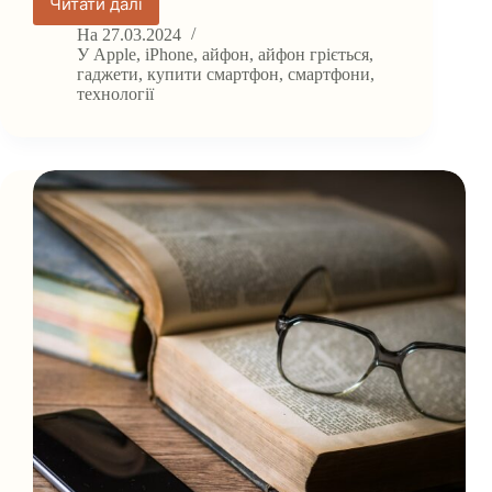
Читати далі
Чи
небезпечне
На
27.03.2024
для
У
Apple
,
iPhone
,
айфон
,
айфон гріється
,
айфона
гаджети
,
купити смартфон
,
смартфони
,
технології
його
перегрівання?