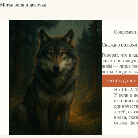
Метка
волк и девочка
Современн
Сказка о волке-п
Говорят, что в к
знает настоящую
днём — лишь тен
ветра. Люди наз
Читать далее
Сказка
о
На
10/22/2
волке-
У
волк и д
призра
история о 
одиночест
детей
,
сказ
волка
,
сказ
сказка
,
фил