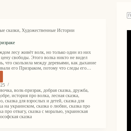
Н
н
ые сказки
,
Художественные Истории
н
ризраке
аждом лесу живёт волк, но только один из них
 цену свободы. Этого волка никто не видел
ь, что скользила между деревьями, как дыхание
ывали его Призраком, потому что следы его…
025
евочка
,
волк-призрак
,
добрая сказка
,
дружба
,
ке
добре
,
история про волка
,
лесная сказка
,
во
,
сказка для взрослых и детей
,
сказка для
ка на украинском
,
сказка о любви
,
сказка про
ка про отвагу
,
сказка с моралью
,
украинская
ософская сказка