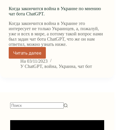
Когда закончится война в Украине по мнению
чат бота ChatGPT.
Когда закончится война в Украине это
интересует не только Украинцев, а, пожалуй,
уже и всех в мире, а потому такой вопрос нами
был задан чат бота ChatGPT, что же он нам
ответил, можно узнать ниже.
Читать далее
Когда
закончится
На
03/11/2023
война
У
ChatGPT
,
война
,
Украина
,
чат бот
в
Украине
по
мнению
чат
бота
ChatGPT.
Ничего
не
найдено