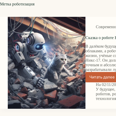
Метка
роботизация
Современн
Сказка о роботе
В далёком будущ
облаками, а роб
жизни, учёные с
Никс-17. Он дол
точным и абсол
разрабатывали 
Читать далее
Сказка
о
На
02/11/2
роботе
У
будущее
Никс-17
роботов
,
р
технологи
Ошибк
в
програ