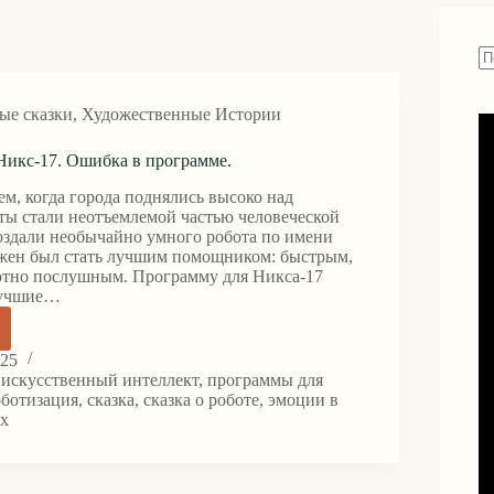
Н
н
ые сказки
,
Художественные Истории
н
 Никс-17. Ошибка в программе.
ем, когда города поднялись высоко над
оты стали неотъемлемой частью человеческой
оздали необычайно умного робота по имени
жен был стать лучшим помощником: быстрым,
ютно послушным. Программу для Никса-17
лучшие…
025
,
искусственный интеллект
,
программы для
.
оботизация
,
сказка
,
сказка о роботе
,
эмоции в
ях
а
мме.