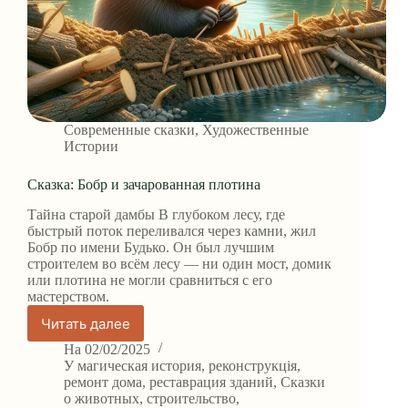
Современные сказки
,
Художественные
Истории
Сказка: Бобр и зачарованная плотина
Тайна старой дамбы В глубоком лесу, где
быстрый поток переливался через камни, жил
Бобр по имени Будько. Он был лучшим
строителем во всём лесу — ни один мост, домик
или плотина не могли сравниться с его
мастерством.
Читать далее
Сказка:
Бобр
На
02/02/2025
и
У
магическая история
,
реконструкція
,
зачарованная
ремонт дома
,
реставрация зданий
,
Сказки
о животных
,
строительство
,
плотина