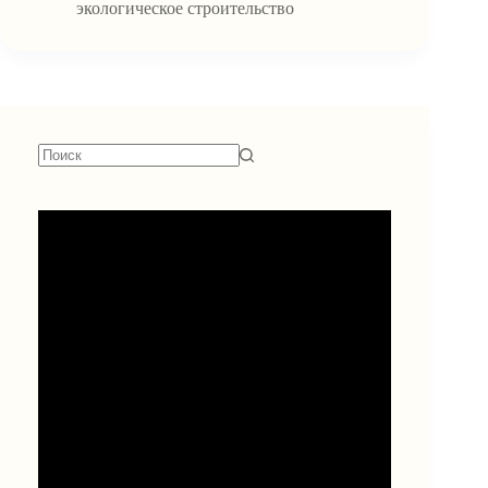
экологическое строительство
Ничего
не
найдено