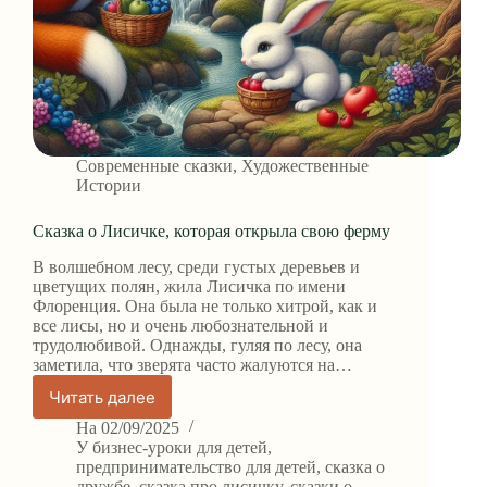
Современные сказки
,
Художественные
Истории
Сказка о Лисичке, которая открыла свою ферму
В волшебном лесу, среди густых деревьев и
цветущих полян, жила Лисичка по имени
Флоренция. Она была не только хитрой, как и
все лисы, но и очень любознательной и
трудолюбивой. Однажды, гуляя по лесу, она
заметила, что зверята часто жалуются на…
Читать далее
Сказка
о
На
02/09/2025
Лисичке,
У
бизнес-уроки для детей
,
которая
предпринимательство для детей
,
сказка о
дружбе
,
сказка про лисичку
,
сказки о