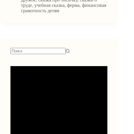
открыла
труде
,
учебная сказка
,
ферма
,
финансовая
свою
грамотность детям
ферму
Ничего
не
найдено