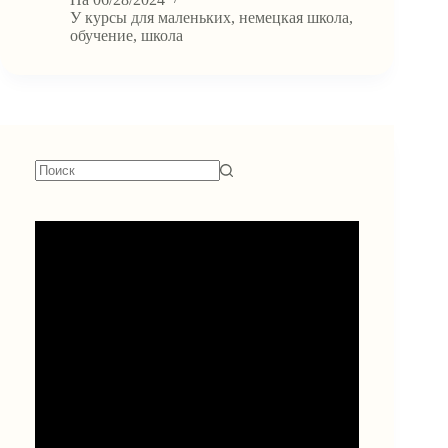
своему
У
курсы для маленьких
,
немецкая школа
,
ребенку
обучение
,
школа
эффективно
интегрироваться
в
немецкую
школьную
систему
Ничего
не
найдено