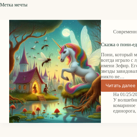
Метка
мечты
Современн
Сказка о пони-е
Пони, который ме
всегда играло с 
имени Зефир. Его
звезды завидова
никто не…
Читать далее
Сказка
о
На
01/25/2
пони-
У
волшебн
единор
комариное 
единорога
и
комар
царств