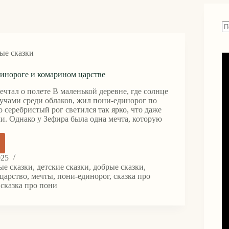
Н
н
ые сказки
н
динороге и комарином царстве
чтал о полете В маленькой деревне, где солнце
лучами среди облаков, жил пони-единорог по
 серебристый рог светился так ярко, что даже
ли. Однако у Зефира была одна мечта, которую
025
ые сказки
,
детские сказки
,
добрые сказки
,
оге
царство
,
мечты
,
пони-единорог
,
сказка про
,
сказка про пони
ином
е