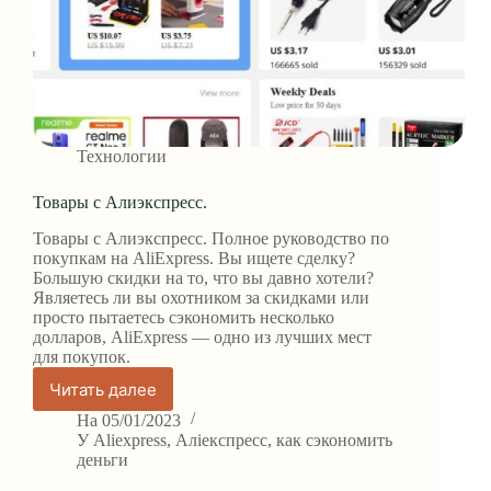
Технологии
Товары с Алиэкспресс.
Товары с Алиэкспресс. Полное руководство по
покупкам на AliExpress. Вы ищете сделку?
Большую скидки на то, что вы давно хотели?
Являетесь ли вы охотником за скидками или
просто пытаетесь сэкономить несколько
долларов, AliExpress — одно из лучших мест
для покупок.
Читать далее
Товары
с
На
05/01/2023
Алиэкспресс.
У
Aliexpress
,
Аліекспресс
,
как сэкономить
деньги