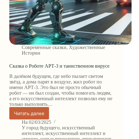
Современные сказки
,
Художественные
Истории
Сказка о Роботе АРТ-3 и таинственном вирусе
В далёком будущем, где небо пылает светом
звёзд, а дома парят в воздухе, жил робот по
имени АРТ-3. Это был не просто обычный
робот — он был создан, чтобы помогать людям,
а его искусственный интеллект позволял ему не
только выполнять…
Читать далее
Сказка
о
На
02/03/2025
Роботе
У
город будущего
,
искусственный
АРТ-3
интеллект
,
искусственный интеллект и
эмоции
,
новые технологии
,
приключения