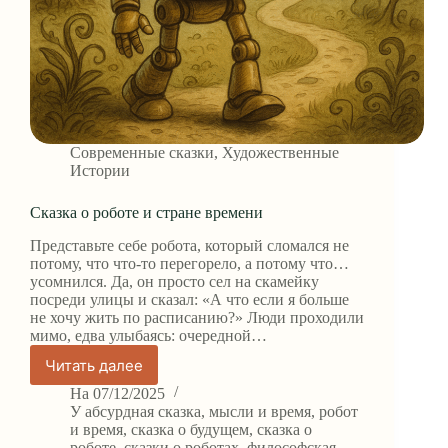
Современные сказки
,
Художественные
Истории
Сказка о роботе и стране времени
Представьте себе робота, который сломался не
потому, что что-то перегорело, а потому что…
усомнился. Да, он просто сел на скамейку
посреди улицы и сказал: «А что если я больше
не хочу жить по расписанию?» Люди проходили
мимо, едва улыбаясь: очередной…
Читать далее
Сказка
о
На
07/12/2025
роботе
У
абсурдная сказка
,
мысли и время
,
робот
и
и время
,
сказка о будущем
,
сказка о
роботе
,
сказки о роботах
,
философская