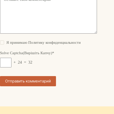
Я принимаю
Политику конфиденциальности
Solve Captcha(Вирішіть Капчу)*
+ 24 = 32
Отправить комментарий
О ORBK.NET
Надежный хостинг
Политика конфид