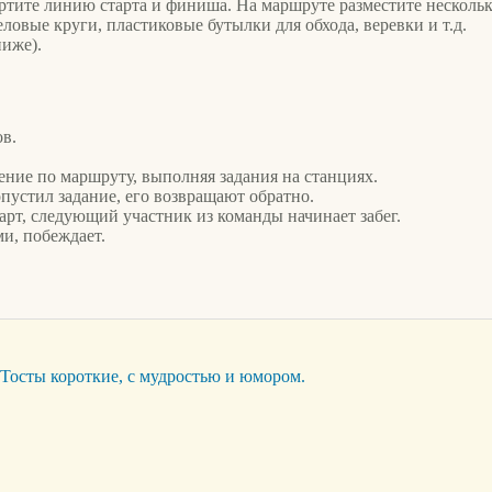
ртите линию старта и финиша. На маршруте разместите несколько
ловые круги, пластиковые бутылки для обхода, веревки и т.д.
ниже).
ов.
ние по маршруту, выполняя задания на станциях.
пустил задание, его возвращают обратно.
арт, следующий участник из команды начинает забег.
и, побеждает.
 Тосты короткие, с мудростью и юмором.