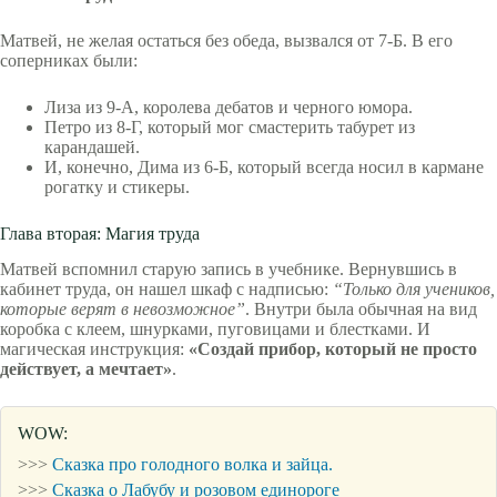
Матвей, не желая остаться без обеда, вызвался от 7-Б. В его
соперниках были:
Лиза из 9-А, королева дебатов и черного юмора.
Петро из 8-Г, который мог смастерить табурет из
карандашей.
И, конечно, Дима из 6-Б, который всегда носил в кармане
рогатку и стикеры.
Глава вторая: Магия труда
Матвей вспомнил старую запись в учебнике. Вернувшись в
кабинет труда, он нашел шкаф с надписью:
“Только для учеников,
которые верят в невозможное”
. Внутри была обычная на вид
коробка с клеем, шнурками, пуговицами и блестками. И
магическая инструкция:
«Создай прибор, который не просто
действует, а мечтает»
.
WOW:
>>>
Сказка про голодного волка и зайца.
>>>
Сказка о Лабубу и розовом единороге