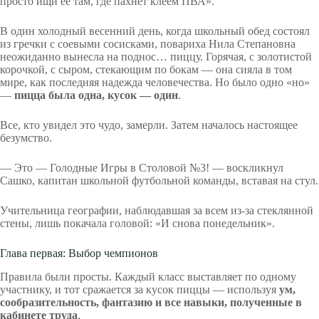
просто ищи её там, где пахнет клеем ПВА».
В один холодный весенний день, когда школьный обед состоял
из гречки с соевыми сосисками, повариха Нила Степановна
неожиданно вынесла на поднос… пиццу. Горячая, с золотистой
корочкой, с сыром, стекающим по бокам — она сияла в том
мире, как последняя надежда человечества. Но было одно «но»
—
пицца была одна, кусок — один
.
Все, кто увидел это чудо, замерли. Затем началось настоящее
безумство.
— Это — Голодные Игры в Столовой №3! — воскликнул
Сашко, капитан школьной футбольной команды, вставая на стул.
Учительница географии, наблюдавшая за всем из-за стеклянной
стены, лишь покачала головой: «И снова понедельник».
Глава первая: Выбор чемпионов
Правила были просты. Каждый класс выставляет по одному
участнику, и тот сражается за кусок пиццы — используя
ум,
сообразительность, фантазию и все навыки, полученные в
кабинете труда
.