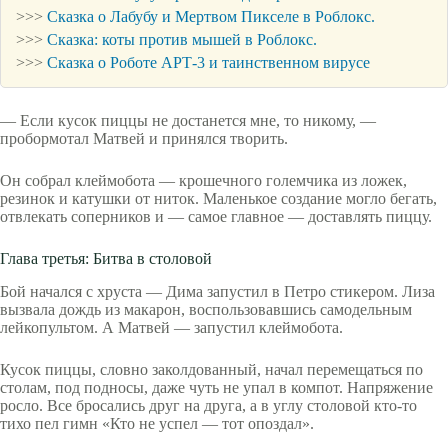
>>>
Сказка о Лабубу и Мертвом Пикселе в Роблокс.
>>>
Сказка: коты против мышей в Роблокс.
>>>
Сказка о Роботе АРТ-3 и таинственном вирусе
— Если кусок пиццы не достанется мне, то никому, —
пробормотал Матвей и принялся творить.
Он собрал клеймобота — крошечного големчика из ложек,
резинок и катушки от ниток. Маленькое создание могло бегать,
отвлекать соперников и — самое главное — доставлять пиццу.
Глава третья: Битва в столовой
Бой начался с хруста — Дима запустил в Петро стикером. Лиза
вызвала дождь из макарон, воспользовавшись самодельным
лейкопультом. А Матвей — запустил клеймобота.
Кусок пиццы, словно заколдованный, начал перемещаться по
столам, под подносы, даже чуть не упал в компот. Напряжение
росло. Все бросались друг на друга, а в углу столовой кто-то
тихо пел гимн «Кто не успел — тот опоздал».