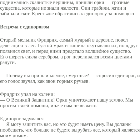
поднимались скалистые вершины, пришли орки — грозные
существа, которые не знали жалости. Они грабили, жгли и
забирали скот. Крестьяне обратились к единорогу за помощью.
Встреча с единорогом
Старый мельник Фридрих, самый мудрый в деревне, повел
делегацию в лес. Густой мрак и тишина окутывали их, но вдруг
появился свет, и перед ними предстало волшебное существо.
Его шерсть сияла серебром, а рог переливался всеми цветами
радуги.
— Почему вы пришли ко мне, смертные? — спросил единорог, и
его голос звучал, как звон горных ручьев.
Фридрих упал на колени:
— О Великий Защитник! Орки уничтожают нашу землю. Мы
просим твоей помощи, иначе нам не выжить.
Единорог задумался.
— Я могу защитить вас, но это будет иметь цену. Вы должны
пообещать, что больше не будете вырубать лес, который является
моим домом.