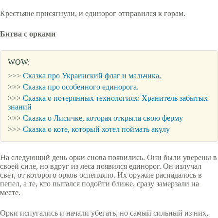
Крестьяне присягнули, и единорог отправился к горам.
Битва с орками
WOW:
>>>
Сказка про Украинский флаг и мальчика.
>>>
Сказка про особенного единорога.
>>>
Сказка о потерянных технологиях: Хранитель забытых
знаний
>>>
Сказка о Лисичке, которая открыла свою ферму
>>>
Сказка о коте, который хотел поймать акулу
На следующий день орки снова появились. Они были уверены в
своей силе, но вдруг из леса появился единорог. Он излучал
свет, от которого орков ослепляло. Их оружие распадалось в
пепел, а те, кто пытался подойти ближе, сразу замерзали на
месте.
Орки испугались и начали убегать, но самый сильный из них,