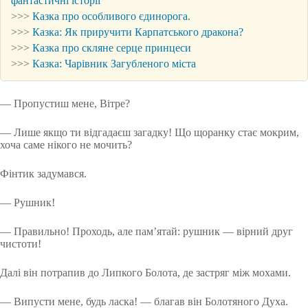
фантастичні історії
>>>
Казка про особливого єдинорога.
>>>
Казка: Як приручити Карпатського дракона?
>>>
Казка про скляне серце принцеси
>>>
Казка: Чарівник Загубленого міста
— Пропустиш мене, Вітре?
— Лише якщо ти відгадаєш загадку! Що щоранку стає мокрим,
хоча саме нікого не мочить?
Фінтик задумався.
— Рушник!
— Правильно! Проходь, але пам’ятай: рушник — вірний друг
чистоти!
Далі він потрапив до Липкого Болота, де застряг між мохами.
— Випусти мене, будь ласка! — благав він Болотяного Духа.