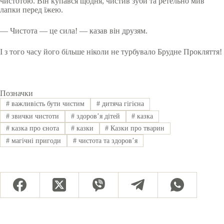
чистотою. Він купався щодня, чистив зуби та ретельно мив
лапки перед їжею.
— Чистота — це сила! — казав він друзям.
І з того часу його більше ніколи не турбувало Брудне Прокляття!
Позначки
#
важливість бути чистим
#
дитяча гігієна
#
звички чистоти
#
здоров’я дітей
#
казка
#
казка про єнота
#
казки
#
Казки про тварин
#
магічні пригоди
#
чистота та здоров’я