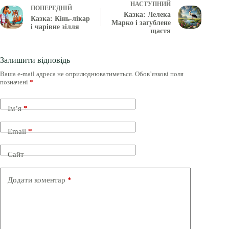
НАСТУПНИЙ
ПОПЕРЕДНІЙ
Казка: Лелека
Казка: Кінь-лікар
Марко і загублене
і чарівне зілля
щастя
Залишити відповідь
Ваша e-mail адреса не оприлюднюватиметься.
Обов’язкові поля
позначені
*
Ім’я
*
Email
*
Сайт
Додати коментар
*