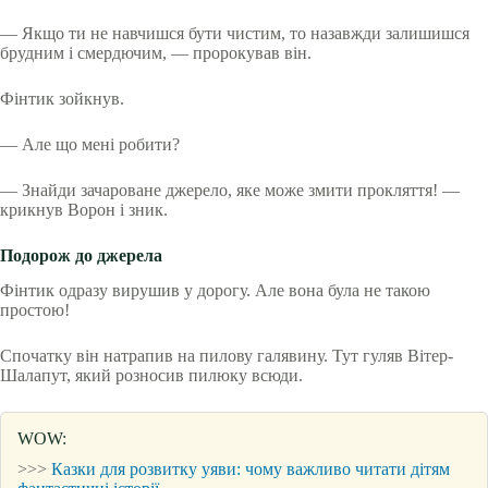
— Якщо ти не навчишся бути чистим, то назавжди залишишся
брудним і смердючим, — пророкував він.
Фінтик зойкнув.
— Але що мені робити?
— Знайди зачароване джерело, яке може змити прокляття! —
крикнув Ворон і зник.
Подорож до джерела
Фінтик одразу вирушив у дорогу. Але вона була не такою
простою!
Спочатку він натрапив на пилову галявину. Тут гуляв Вітер-
Шалапут, який розносив пилюку всюди.
WOW:
>>>
Казки для розвитку уяви: чому важливо читати дітям