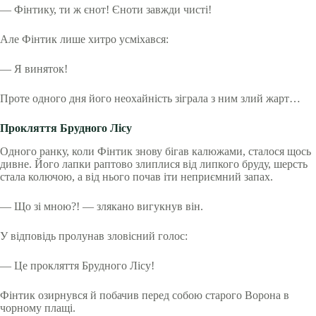
— Фінтику, ти ж єнот! Єноти завжди чисті!
Але Фінтик лише хитро усміхався:
— Я виняток!
Проте одного дня його неохайність зіграла з ним злий жарт…
Прокляття Брудного Лісу
Одного ранку, коли Фінтик знову бігав калюжами, сталося щось
дивне. Його лапки раптово злиплися від липкого бруду, шерсть
стала колючою, а від нього почав іти неприємний запах.
— Що зі мною?! — злякано вигукнув він.
У відповідь пролунав зловісний голос:
— Це прокляття Брудного Лісу!
Фінтик озирнувся й побачив перед собою старого Ворона в
чорному плащі.