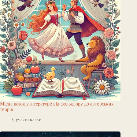
Місце казок у літературі: від фольклору до авторських
творів
Сучасні казки