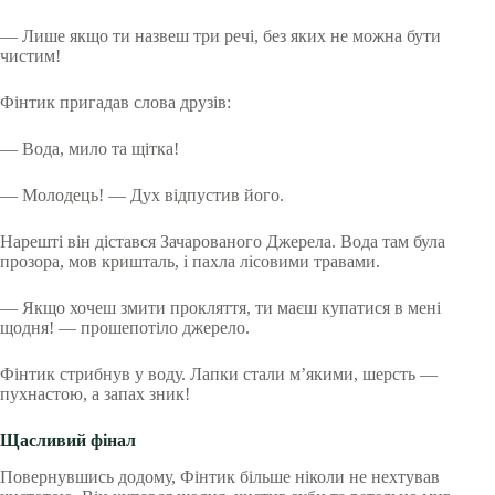
— Лише якщо ти назвеш три речі, без яких не можна бути
чистим!
Фінтик пригадав слова друзів:
— Вода, мило та щітка!
— Молодець! — Дух відпустив його.
Нарешті він дістався Зачарованого Джерела. Вода там була
прозора, мов кришталь, і пахла лісовими травами.
— Якщо хочеш змити прокляття, ти маєш купатися в мені
щодня! — прошепотіло джерело.
Фінтик стрибнув у воду. Лапки стали м’якими, шерсть —
пухнастою, а запах зник!
Щасливий фінал
Повернувшись додому, Фінтик більше ніколи не нехтував