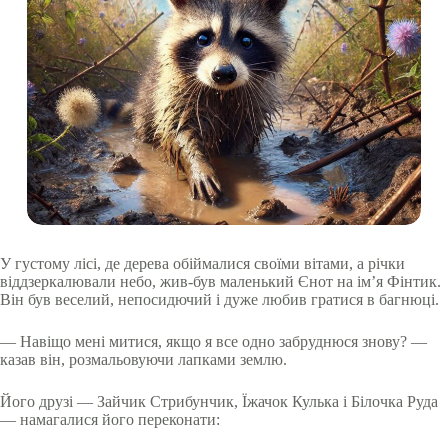
У густому лісі, де дерева обіймалися своїми вітами, а річки
віддзеркалювали небо, жив-був маленький Єнот на ім’я Фінтик.
Він був веселий, непосидючий і дуже любив гратися в багнюці.
— Навіщо мені митися, якщо я все одно забруднюся знову? —
казав він, розмальовуючи лапками землю.
Його друзі — Зайчик Стрибунчик, Їжачок Кулька і Білочка Руда
— намагалися його переконати: