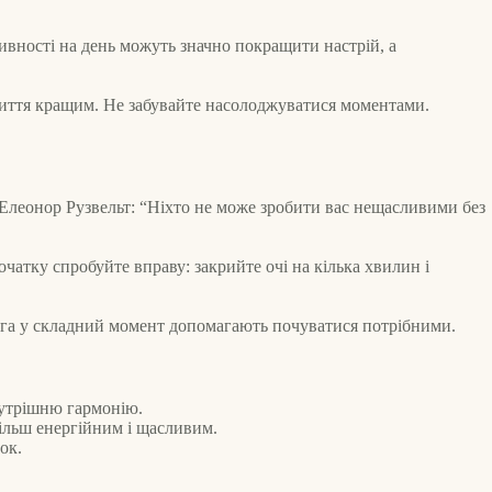
ивності на день можуть значно покращити настрій, а
життя кращим. Не забувайте насолоджуватися моментами.
а Елеонор Рузвельт: “Ніхто не може зробити вас нещасливими без
чатку спробуйте вправу: закрийте очі на кілька хвилин і
уга у складний момент допомагають почуватися потрібними.
внутрішню гармонію.
більш енергійним і щасливим.
ок.