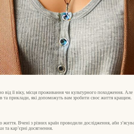
но від її віку, місця проживання чи культурного походження. Але
ів та приклади, які допоможуть вам зробити своє життя кращим.
о життя. Вчені з різних країн проводили дослідження, аби з’ясув
и та кар’єрні досягнення.