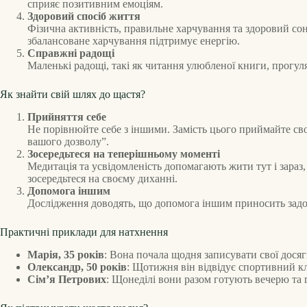
сприяє позитивним емоціям.
Здоровий спосіб життя
Фізична активність, правильне харчування та здоровий со
збалансоване харчування підтримує енергію.
Справжні радощі
Маленькі радощі, такі як читання улюбленої книги, прогу
Як знайти свій шлях до щастя?
Прийняття себе
Не порівнюйте себе з іншими. Замість цього приймайте сво
вашого дозволу”.
Зосередьтеся на теперішньому моменті
Медитація та усвідомленість допомагають жити тут і зараз,
зосередьтеся на своєму диханні.
Допомога іншим
Дослідження доводять, що допомога іншим приносить задо
Практичні приклади для натхнення
Марія, 35 років
: Вона почала щодня записувати свої досяг
Олександр, 50 років
: Щотижня він відвідує спортивний кл
Сім’я Петрових
: Щонеділі вони разом готують вечерю та г