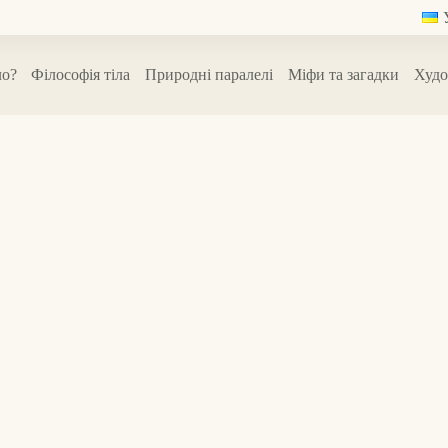
ло?
Філософія тіла
Природні паралелі
Міфи та загадки
Худо