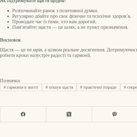
Як підтримувати щастя щодня?
Розпочинайте ранок з позитивної думки.
Регулярно дбайте про своє фізичне та психічне здоров’я.
Проводьте час із тими, хто вам дорогий.
Пам’ятайте: щастя — це шлях, а не пункт призначення.
Висновок
Щастя — це не мрія, а цілком реальне досягнення. Дотримуючись
робити кроки назустріч радості та гармонії.
Позначки
#
гармонія в житті
#
пошук щастя
#
практичні поради
#
секре