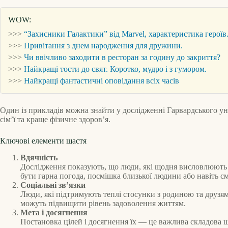
WOW:
>>>
“Захисники Галактики” від Marvel, характеристика героїв
>>>
Привітання з днем народження для дружини.
>>>
Чи ввічливо заходити в ресторан за годину до закриття?
>>>
Найкращі тости до свят. Коротко, мудро і з гумором.
>>>
Найкращі фантастичні оповідання всіх часів
Один із прикладів можна знайти у дослідженні Гарвардського уні
сім’ї та краще фізичне здоров’я.
Ключові елементи щастя
Вдячність
Дослідження показують, що люди, які щодня висловлюють вд
бути гарна погода, посмішка близької людини або навіть с
Соціальні зв’язки
Люди, які підтримують теплі стосунки з родиною та друзям
можуть підвищити рівень задоволення життям.
Мета і досягнення
Постановка цілей і досягнення їх — це важлива складова 