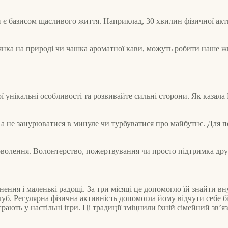
н є базисом щасливого життя. Наприклад, 30 хвилин фізичної акт
лянка на природі чи чашка ароматної кави, можуть робити наше 
ї унікальні особливості та розвивайте сильні сторони. Як казал
 а не занурюватися в минуле чи турбуватися про майбутнє. Для по
волення. Волонтерство, пожертвування чи просто підтримка др
нення і маленькі радощі. За три місяці це допомогло їй знайти 
уб. Регулярна фізична активність допомогла йому відчути себе 
рають у настільні ігри. Ці традиції зміцнили їхній сімейний зв’яз