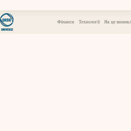
Перейти
до
вмісту
Фінанси
Технології
Як це виник