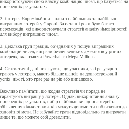
використовуючи свою власну комбінацію чисел, що базується на
попередніх результатах.
2. Лотерея Євромільйони – одна з найбільших та найбільш
виграшних лотерей у Європі. За останні роки було багато
переможців, які використовували стратегії аналізу ймовірностей
для вибору виграшних чисел.
3. Декілька груп гравців, об’єднаних у пошук виграшних
комбінацій чисел, виграли безліч великих джекпотів у різних
лотереях, включаючи Powerball та Mega Millions.
4. Статистичні дані показують, що учасники, які регулярно
грають у лотерею, мають більше шансів на довгостроковий
успіх, ніж ті, хто грає раз на рік або випадково.
Важливо пам’ятати, що жодна стратегія чи порада не
гарантують виграшу у лотереї. Однак, використання аналізу
попередніх результатів, вибір найбільш вигідної лотереї та
збільшення кількості квитків можуть допомогти наблизитися до
заповітної мети. Не забувайте грати відповідально та витрачати
лише те, що можете собі дозволити.