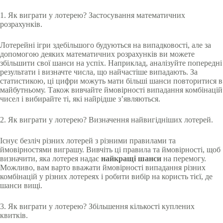
1. Як виграти у лотерею? Застосування математичних
розрахунків.
Лотерейні ігри здебільшого будуються на випадковості, але за
допомогою деяких математичних розрахунків ви можете
збільшити свої шанси на успіх. Наприклад, аналізуйте попередні
результати і визначте числа, що найчастіше випадають. За
статистикою, ці цифри можуть мати більші шанси повторитися в
майбутньому. Також вивчайте ймовірності випадання комбінацій
чисел і вибирайте ті, які найрідше з’являються.
2. Як виграти у лотерею? Визначення найвигідніших лотерей.
Існує безліч різних лотерей з різними правилами та
ймовірностями виграшу. Вивчіть ці правила та ймовірності, щоб
визначити, яка лотерея надає
найкращі шанси
на перемогу.
Можливо, вам варто вважати ймовірності випадання різних
комбінацій у різних лотереях і робити вибір на користь тієї, де
шанси вищі.
3. Як виграти у лотерею? Збільшення кількості куплених
квитків.