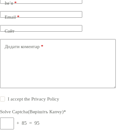
Ім’я
*
Email
*
Сайт
Додати коментар
*
I accept the
Privacy Policy
Solve Captcha(Вирішіть Капчу)*
+ 85 = 95