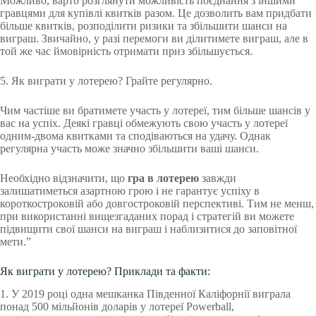
Можливо, варто розглянути можливість поєднання з іншими
гравцями для купівлі квитків разом. Це дозволить вам придбати
більше квитків, розподілити ризики та збільшити шанси на
виграш. Звичайно, у разі перемоги ви ділитимете виграш, але в
той же час ймовірність отримати приз збільшується.
5. Як виграти у лотерею? Грайте регулярно.
Чим частіше ви братимете участь у лотереї, тим більше шансів у
вас на успіх. Деякі гравці обмежують свою участь у лотереї
одним-двома квитками та сподіваються на удачу. Однак
регулярна участь може значно збільшити ваші шанси.
Необхідно відзначити, що
гра в лотерею
завжди
залишатиметься азартною грою і не гарантує успіху в
короткостроковій або довгостроковій перспективі. Тим не менш,
при використанні вищезгаданих порад і стратегій ви можете
підвищити свої шанси на виграш і наблизитися до заповітної
мети.”
Як виграти у лотерею? Приклади та факти:
1. У 2019 році одна мешканка Південної Каліфорнії виграла
понад 500 мільйонів доларів у лотереї Powerball,