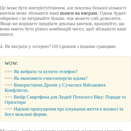
Це може бути контрінтуїтивним, але покупка більшої кількості
квитків може збільшити ваші
шанси на виграш
. Однак будьте
обережні і не витрачайте більше, ніж можете собі дозволити.
Якщо ви вирішите придбати декілька квитків, враховуйте, що
вони мають бути різних комбінацій чисел, щоб збільшити ваші
шанси.
4. Як виграти у лотерею? Об’єднання з іншими гравцями.
WOW:
>>>
Як вибрати та купити телефон?
>>>
Як економити електоенергію вдома?
>>>
Використання Дронів у Сучасних Військових
Конфліктах.
>>>
Вибір Смартфона для Людей Похилого Віку: Поради та
Орієнтири
>>>
Наукові припущення про існування життя в космосі та
його можливі форми.