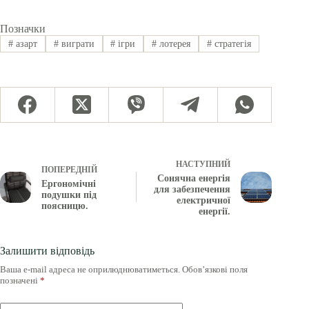
Позначки
#
азарт
#
виграти
#
ігри
#
лотерея
#
стратегія
НАСТУПНИЙ
ПОПЕРЕДНІЙ
Сонячна енергія
Ергономічні
для забезпечення
подушки під
електричної
поясницю.
енергії.
Залишити відповідь
Ваша e-mail адреса не оприлюднюватиметься.
Обов’язкові поля
позначені
*