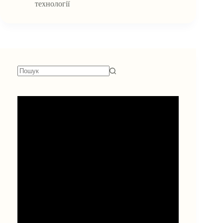
технології
Немає
результатів