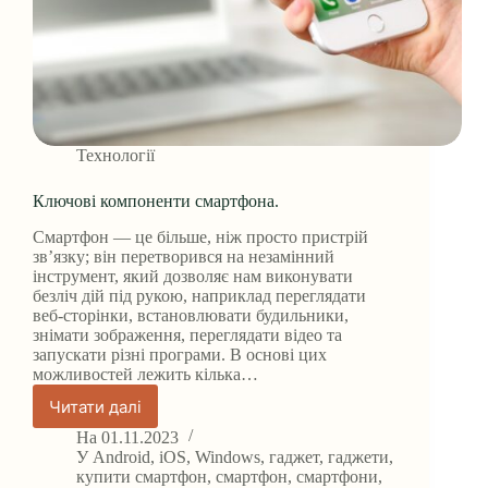
Технології
Ключові компоненти смартфона.
Смартфон — це більше, ніж просто пристрій
зв’язку; він перетворився на незамінний
інструмент, який дозволяє нам виконувати
безліч дій під рукою, наприклад переглядати
веб-сторінки, встановлювати будильники,
знімати зображення, переглядати відео та
запускати різні програми. В основі цих
можливостей лежить кілька…
Читати далі
Ключові
компоненти
На
01.11.2023
смартфона.
У
Android
,
iOS
,
Windows
,
гаджет
,
гаджети
,
купити смартфон
,
смартфон
,
смартфони
,